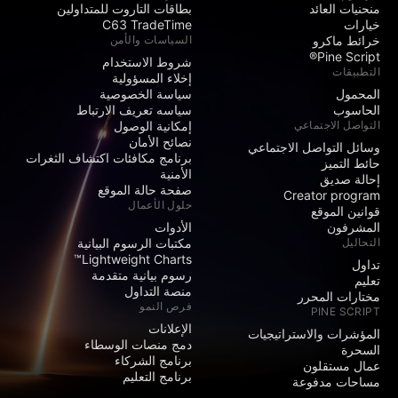
منحنيات العائد
بطاقات التاروت للمتداولين
خيارات
C63 TradeTime
خرائط ماكرو
السياسات والأمن
Pine Script®
شروط الاستخدام
التطبيقات
إخلاء المسؤولية
المحمول
سياسة الخصوصية
الحاسوب
سياسه تعريف الارتباط
التواصل الاجتماعي
إمكانية الوصول
نصائح الأمان
وسائل التواصل الاجتماعي
برنامج مكافئات اكتشاف الثغرات
حائط التميز
الأمنية
إحالة صديق
صفحة حالة الموقع
Creator program
حلول الأعمال
قوانين الموقع
المشرفون
الأدوات
التحاليل
مكتبات الرسوم البيانية
Lightweight Charts™
تداول
رسوم بيانية متقدمة
تعليم
منصة التداول
مختارات المحرر
فرص النمو
PINE SCRIPT
الإعلانات
المؤشرات والاستراتيجيات
دمج منصات الوسطاء
السحرة
برنامج الشركاء
عمال مستقلون
برنامج التعليم
مساحات مدفوعة