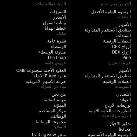
أكثر من مجرد منتج
الأدوات والاشتراكات
الرسوم البيانية الأفضل
المميزات
المنصّات
الأسعار
بيانات السوق
الأسهم
خطط الهدايا
صناديق الاستثمار المتداولة
تداول
السندات
العملات الرقمية
نظرة عامة
أزواج CEX
الوسطاء
أزواج DEX
مقارنة الوسطاء
The Leap
Pine
خرائط الحرارة
عروض خاصة
الأسهم
العقود الآجلة لمجموعة CME
صناديق الاستثمار المتداولة
عقود Eurex الآجلة
العملات الرقمية
حزمة الأسهم الأمريكية
التقويمات
نبذة عن الشركة
اقتصادي
من نحن
العوائد
مهمة فضائية
توزيعات الأرباح
المدوّنة
الطروحات العامة الأولية
مركز المساعدة
المزيد من المنتجات
الوظائف
مجموعة الوسائط
تدفق الأخبار
البضائع
محافظ
الرسوم البيانية الأساسية
متجر TradingView