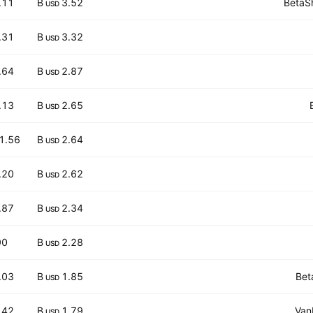
.11
3.52 B
BetaSh
USD
.31
3.32 B
USD
.64
2.87 B
USD
.13
2.65 B
USD
1.56
2.64 B
USD
.20
2.62 B
USD
.87
2.34 B
USD
90
2.28 B
USD
.03
1.85 B
Bet
USD
.42
1.79 B
Van
USD