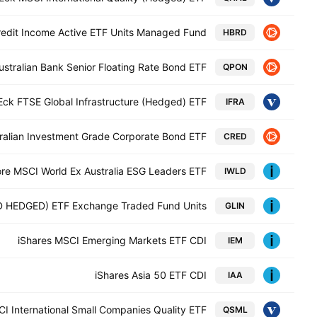
Credit Income Active ETF Units Managed Fund
HBRD
stralian Bank Senior Floating Rate Bond ETF
QPON
ck FTSE Global Infrastructure (Hedged) ETF
IFRA
ralian Investment Grade Corporate Bond ETF
CRED
ore MSCI World Ex Australia ESG Leaders ETF
IWLD
UD HEDGED) ETF Exchange Traded Fund Units
GLIN
iShares MSCI Emerging Markets ETF CDI
IEM
iShares Asia 50 ETF CDI
IAA
I International Small Companies Quality ETF
QSML