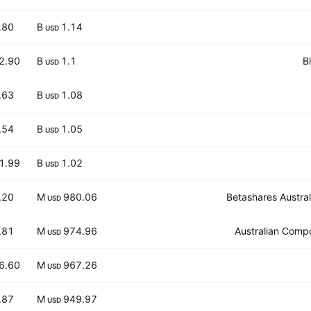
.80
1.14 B
USD
2.90
1.1 B
B
USD
.63
1.08 B
USD
.54
1.05 B
USD
1.99
1.02 B
USD
.20
980.06 M
Betashares Austra
USD
.81
974.96 M
Australian Comp
USD
6.60
967.26 M
USD
.87
949.97 M
USD