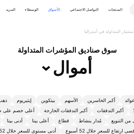
المنتجات
التواصل الاجتماعي
الأسواق
الوسطاء
المزيد
ستثمار المتداولة في أستراليا
سوق صناديق المؤشرات المتداولة
أموال
وائد
أكبر الخاسرين
الأسهم
بيتكوين
إيثيريوم
ذهب
أكبر التدفقات
أكبر التدفقات الخارجة
أعلى خصم على صا
من التنويع
مُدار بنشاط
قطاع
أعلى بيتا
أدنى بيتا
صى ارتفاع للسعر خلال 52 أسبوع
أدنى مستوى للسعر خلال 52 أسبوع