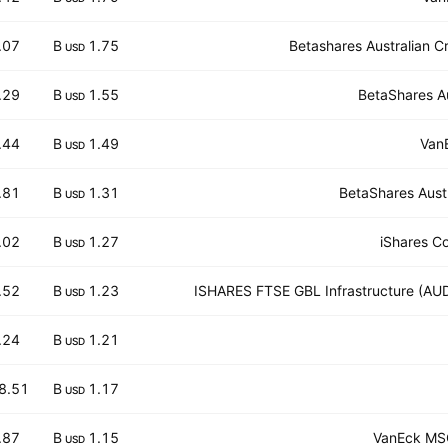
.07
1.75 B
Betashares Australian 
USD
.29
1.55 B
BetaShares Au
USD
.44
1.49 B
VanE
USD
.81
1.31 B
BetaShares Aust
USD
.02
1.27 B
iShares C
USD
.52
1.23 B
ISHARES FTSE GBL Infrastructure (A
USD
.24
1.21 B
USD
8.51
1.17 B
USD
.87
1.15 B
VanEck MSC
USD