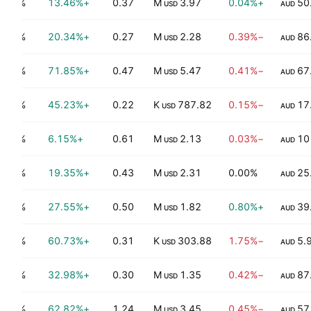
0.18%
+13.46%
0.37
3.97 M
+0.04%
50
USD
AUD
0.08%
+20.34%
0.27
2.28 M
−0.39%
86
USD
AUD
0.10%
+71.85%
0.47
5.47 M
−0.41%
67
USD
AUD
0.49%
+45.23%
0.22
787.82 K
−0.15%
17
USD
AUD
0.15%
+6.15%
0.61
2.13 M
−0.03%
10
USD
AUD
0.29%
+19.35%
0.43
2.31 M
0.00%
25
USD
AUD
0.35%
+27.55%
0.50
1.82 M
+0.80%
39
USD
AUD
0.70%
+60.73%
0.31
303.88 K
−1.75%
5.
USD
AUD
0.11%
+32.98%
0.30
1.35 M
−0.42%
87
USD
AUD
0.43%
+62.82%
1.24
3.45 M
−0.45%
57
USD
AUD