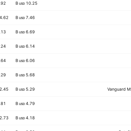
.92
10.25 B
USD
4.62
7.46 B
USD
.13
6.69 B
USD
.24
6.14 B
USD
.64
6.06 B
USD
.29
5.68 B
USD
2.45
5.29 B
Vanguard MS
USD
.81
4.79 B
USD
2.73
4.18 B
USD