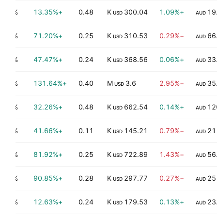
0.49%
+13.35%
0.48
300.04 K
+1.09%
19
USD
AUD
0.19%
+71.20%
0.25
310.53 K
−0.29%
66
USD
AUD
0.35%
+47.47%
0.24
368.56 K
+0.06%
33
USD
AUD
0.57%
+131.64%
0.40
3.6 M
−2.95%
35
USD
AUD
0.49%
+32.26%
0.48
662.54 K
+0.14%
12
USD
AUD
0.07%
+41.66%
0.11
145.21 K
−0.79%
21
USD
AUD
0.51%
+81.92%
0.25
722.89 K
−1.43%
56
USD
AUD
0.43%
+90.85%
0.28
297.77 K
−0.27%
25
USD
AUD
0.42%
+12.63%
0.24
179.53 K
+0.13%
23
USD
AUD