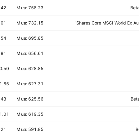
.42
758.23 M
Beta
USD
.01
732.15 M
iShares Core MSCI World Ex Au
USD
.54
695.85 M
USD
.81
656.61 M
USD
0.50
628.85 M
USD
1.85
627.31 M
USD
.43
625.56 M
Bet
USD
1.01
619.35 M
USD
.21
591.85 M
B
USD