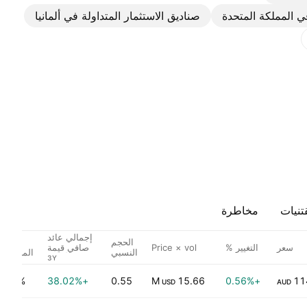
في المملكة المتحدة
صناديق الاستثمار المتداولة في ألمانيا
تنيات
مخاطرة
إجمالي عائد
الحجم
نسبة
سعر
التغيير %
Price × vol
صافي قيمة
النسبي
المصاريف
الأصول
0.07%
+38.02%
0.55
15.66 M
+0.56%
11
USD
AUD