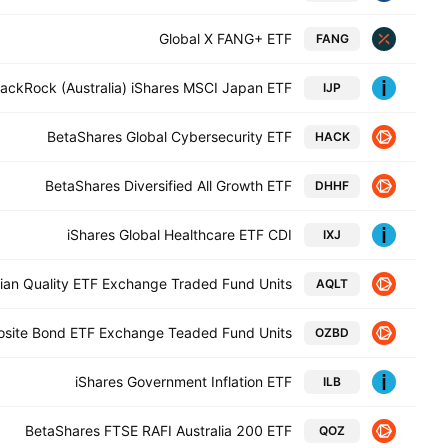
Global X FANG+ ETF
FANG
lackRock (Australia) iShares MSCI Japan ETF
IJP
BetaShares Global Cybersecurity ETF
HACK
BetaShares Diversified All Growth ETF
DHHF
iShares Global Healthcare ETF CDI
IXJ
lian Quality ETF Exchange Traded Fund Units
AQLT
osite Bond ETF Exchange Teaded Fund Units
OZBD
iShares Government Inflation ETF
ILB
BetaShares FTSE RAFI Australia 200 ETF
QOZ