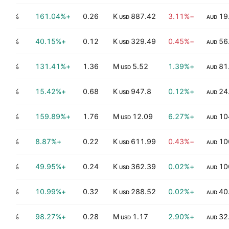
0.67%
+161.04%
0.26
887.42 K
−3.11%
19
USD
AUD
0.40%
+40.15%
0.12
329.49 K
−0.45%
56
USD
AUD
0.49%
+131.41%
1.36
5.52 M
+1.39%
81
USD
AUD
0.22%
+15.42%
0.68
947.8 K
+0.12%
24
USD
AUD
0.53%
+159.89%
1.76
12.09 M
+6.27%
10
USD
AUD
0.07%
+8.87%
0.22
611.99 K
−0.43%
10
USD
AUD
0.59%
+49.95%
0.24
362.39 K
+0.02%
10
USD
AUD
0.22%
+10.99%
0.32
288.52 K
+0.02%
40
USD
AUD
0.59%
+98.27%
0.28
1.17 M
+2.90%
32
USD
AUD