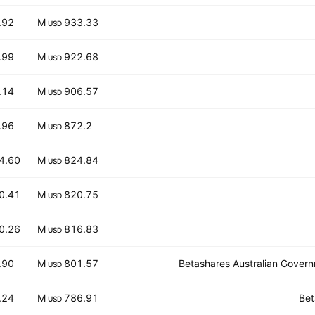
.92
933.33 M
USD
.99
922.68 M
USD
.14
906.57 M
USD
.96
872.2 M
USD
4.60
824.84 M
USD
0.41
820.75 M
USD
0.26
816.83 M
USD
.90
801.57 M
Betashares Australian Gover
USD
.24
786.91 M
Bet
USD