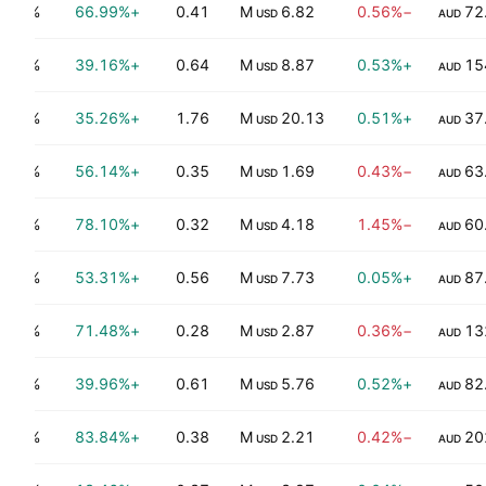
0.04%
+66.99%
0.41
6.82 M
−0.56%
72
USD
AUD
0.04%
+39.16%
0.64
8.87 M
+0.53%
15
USD
AUD
0.05%
+35.26%
1.76
20.13 M
+0.51%
37
USD
AUD
0.40%
+56.14%
0.35
1.69 M
−0.43%
63
USD
AUD
0.48%
+78.10%
0.32
4.18 M
−1.45%
60
USD
AUD
0.25%
+53.31%
0.56
7.73 M
+0.05%
87
USD
AUD
0.21%
+71.48%
0.28
2.87 M
−0.36%
13
USD
AUD
0.00%
+39.96%
0.61
5.76 M
+0.52%
82
USD
AUD
0.40%
+83.84%
0.38
2.21 M
−0.42%
20
USD
AUD