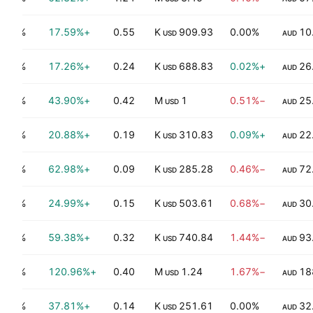
0.55%
+17.59%
0.55
909.93 K
0.00%
10
USD
AUD
0.22%
+17.26%
0.24
688.83 K
+0.02%
26
USD
AUD
0.52%
+43.90%
0.42
1 M
−0.51%
25
USD
AUD
0.25%
+20.88%
0.19
310.83 K
+0.09%
22
USD
AUD
0.09%
+62.98%
0.09
285.28 K
−0.46%
72
USD
AUD
0.15%
+24.99%
0.15
503.61 K
−0.68%
30
USD
AUD
0.69%
+59.38%
0.32
740.84 K
−1.44%
93
USD
AUD
0.50%
+120.96%
0.40
1.24 M
−1.67%
18
USD
AUD
0.59%
+37.81%
0.14
251.61 K
0.00%
32
USD
AUD