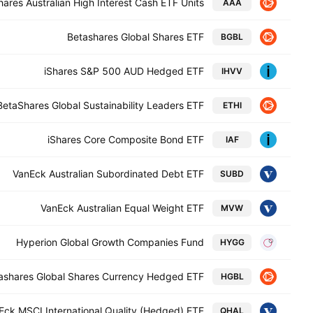
ares Australian High Interest Cash ETF Units
AAA
Betashares Global Shares ETF
BGBL
iShares S&P 500 AUD Hedged ETF
IHVV
BetaShares Global Sustainability Leaders ETF
ETHI
iShares Core Composite Bond ETF
IAF
VanEck Australian Subordinated Debt ETF
SUBD
VanEck Australian Equal Weight ETF
MVW
Hyperion Global Growth Companies Fund
HYGG
ashares Global Shares Currency Hedged ETF
HGBL
Eck MSCI International Quality (Hedged) ETF
QHAL