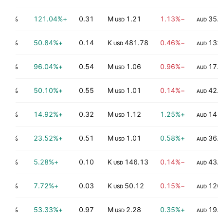
0.35%
+121.04%
0.31
1.21 M
−1.13%
35
USD
AUD
0.50%
+50.84%
0.14
481.78 K
−0.46%
13
USD
AUD
0.67%
+96.04%
0.54
1.06 M
−0.96%
17
USD
AUD
0.19%
+50.10%
0.55
1.01 M
−0.14%
42
USD
AUD
0.46%
+14.92%
0.32
1.12 M
+1.25%
14
USD
AUD
0.35%
+23.52%
0.51
1.01 M
+0.58%
36
USD
AUD
0.19%
+5.28%
0.10
146.13 K
−0.14%
43
USD
AUD
0.18%
+7.72%
0.03
50.12 K
−0.15%
12
USD
AUD
0.40%
+53.33%
0.97
2.28 M
+0.35%
19
USD
AUD