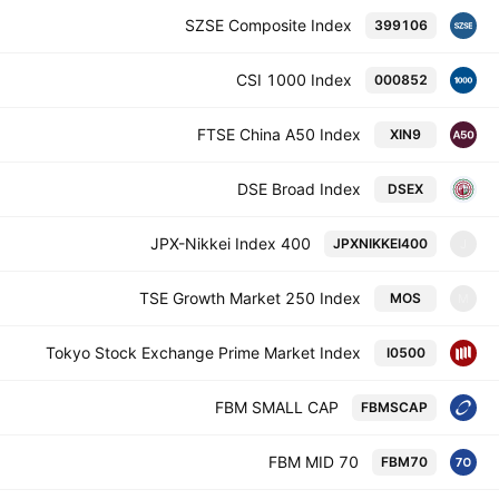
SZSE Composite Index
399106
CSI 1000 Index
000852
FTSE China A50 Index
XIN9
DSE Broad Index
DSEX
JPX-Nikkei Index 400
JPXNIKKEI400
J
TSE Growth Market 250 Index
MOS
M
Tokyo Stock Exchange Prime Market Index
I0500
FBM SMALL CAP
FBMSCAP
FBM MID 70
FBM70