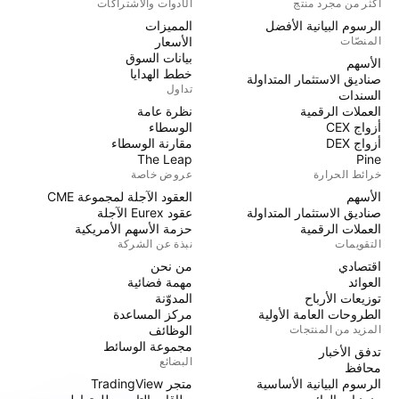
أكثر من مجرد منتج
الأدوات والاشتراكات
الرسوم البيانية الأفضل
المميزات
المنصّات
الأسعار
بيانات السوق
الأسهم
خطط الهدايا
صناديق الاستثمار المتداولة
تداول
السندات
العملات الرقمية
نظرة عامة
أزواج CEX
الوسطاء
أزواج DEX
مقارنة الوسطاء
The Leap
Pine
خرائط الحرارة
عروض خاصة
الأسهم
العقود الآجلة لمجموعة CME
صناديق الاستثمار المتداولة
عقود Eurex الآجلة
العملات الرقمية
حزمة الأسهم الأمريكية
التقويمات
نبذة عن الشركة
اقتصادي
من نحن
العوائد
مهمة فضائية
توزيعات الأرباح
المدوّنة
الطروحات العامة الأولية
مركز المساعدة
المزيد من المنتجات
الوظائف
مجموعة الوسائط
تدفق الأخبار
البضائع
محافظ
الرسوم البيانية الأساسية
متجر TradingView