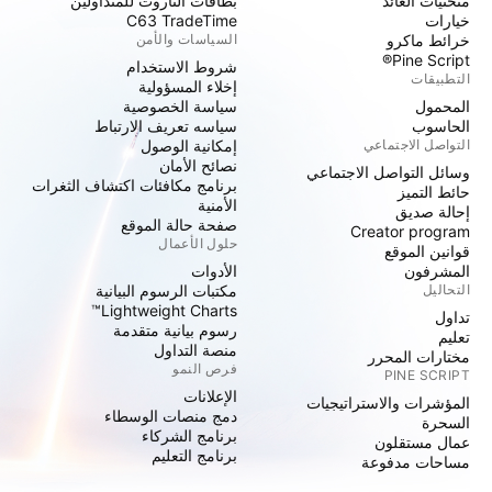
منحنيات العائد
بطاقات التاروت للمتداولين
خيارات
C63 TradeTime
خرائط ماكرو
السياسات والأمن
Pine Script®
شروط الاستخدام
التطبيقات
إخلاء المسؤولية
المحمول
سياسة الخصوصية
الحاسوب
سياسه تعريف الارتباط
التواصل الاجتماعي
إمكانية الوصول
نصائح الأمان
وسائل التواصل الاجتماعي
برنامج مكافئات اكتشاف الثغرات
حائط التميز
الأمنية
إحالة صديق
صفحة حالة الموقع
Creator program
حلول الأعمال
قوانين الموقع
المشرفون
الأدوات
التحاليل
مكتبات الرسوم البيانية
Lightweight Charts™
تداول
رسوم بيانية متقدمة
تعليم
منصة التداول
مختارات المحرر
فرص النمو
PINE SCRIPT
الإعلانات
المؤشرات والاستراتيجيات
دمج منصات الوسطاء
السحرة
برنامج الشركاء
عمال مستقلون
برنامج التعليم
مساحات مدفوعة