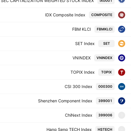
TSEC CAPITALIZATION WEIGHTED STOCK INDEX
IX0001
IDX Composite Index
COMPOSITE
FBM KLCI
FBMKLCI
SET Index
SET
VNINDEX
VNINDEX
TOPIX Index
TOPIX
CSI 300 Index
000300
Shenzhen Component Index
399001
ChiNext Index
399006
3
Hang Seng TECH Index
HSTECH
H