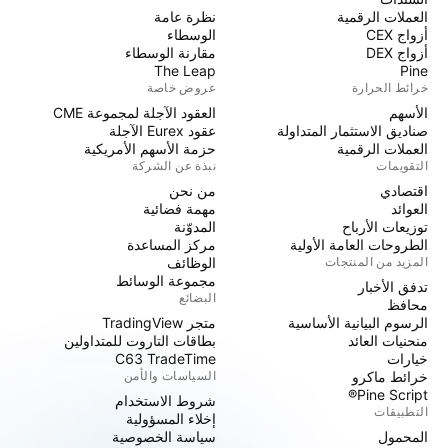
العملات الرقمية
نظرة عامة
أزواج CEX
الوسطاء
أزواج DEX
مقارنة الوسطاء
The Leap
Pine
خرائط الحرارة
عروض خاصة
الأسهم
العقود الآجلة لمجموعة CME
صناديق الاستثمار المتداولة
عقود Eurex الآجلة
العملات الرقمية
حزمة الأسهم الأمريكية
التقويمات
نبذة عن الشركة
اقتصادي
من نحن
العوائد
مهمة فضائية
توزيعات الأرباح
المدوّنة
الطروحات العامة الأولية
مركز المساعدة
المزيد من المنتجات
الوظائف
مجموعة الوسائط
تدفق الأخبار
البضائع
محافظ
الرسوم البيانية الأساسية
متجر TradingView
منحنيات العائد
بطاقات التاروت للمتداولين
خيارات
C63 TradeTime
خرائط ماكرو
السياسات والأمن
Pine Script®
شروط الاستخدام
التطبيقات
إخلاء المسؤولية
المحمول
سياسة الخصوصية