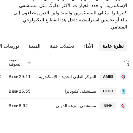
الإسكندرية، أو حدد الخيارات الأكثر تداولًا، مثل مستشفى
كليوباترا. مثالي للمستثمرين والمتداولين الذين يتطلعون إلى
بناء أو تحسين استراتيجية داخل هذا القطاع التكنولوجي
المتنامي.
نظرة عامة
الأداء
تحليلات فنية
القيمة
توزيعات ال
رمز
القيمة
السوقية
المركز الطبي الجديد - الإسكندرية
29.11 B
0
AMES
EGP
مستشفى كليوباترا
25.55 B
CLHO
EGP
مستشفى النزهه الدولي
6.92 B
NINH
EGP