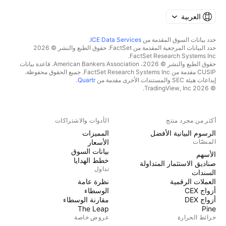
العربية
حدد بيانات السوق المقدمة من
ICE Data Services
.
حدد البيانات المرجعية المقدمة من FactSet. حقوق الطبع والنشر © 2026
FactSet Research Systems Inc.
حقوق الطبع والنشر © 2026، American Bankers Association. قاعدة بيانات
CUSIP مقدمة من FactSet Research Systems Inc. جميع الحقوق محفوظة.
إيداعات هيئة SEC والمستندات الأخرى مقدمة من
Quartr
.
© 2026 TradingView, Inc.
أكثر من مجرد منتج
الأدوات والاشتراكات
الرسوم البيانية الأفضل
المميزات
المنصّات
الأسعار
بيانات السوق
الأسهم
خطط الهدايا
صناديق الاستثمار المتداولة
تداول
السندات
العملات الرقمية
نظرة عامة
أزواج CEX
الوسطاء
أزواج DEX
مقارنة الوسطاء
The Leap
Pine
خرائط الحرارة
عروض خاصة