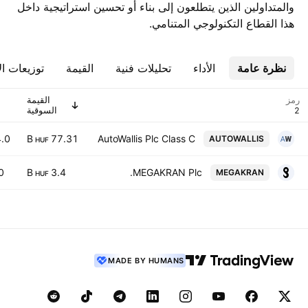
والمتداولين الذين يتطلعون إلى بناء أو تحسين استراتيجية داخل
هذا القطاع التكنولوجي المتنامي.
نظرة عامة
الأداء
تحليلات فنية
القيمة
توزيعات ال
رمز
القيمة
السوقية
.0
77.31 B
AutoWallis Plc Class C
AUTOWALLIS
HUF
0
3.4 B
MEGAKRAN Plc.
MEGAKRAN
HUF
MADE BY HUMANS