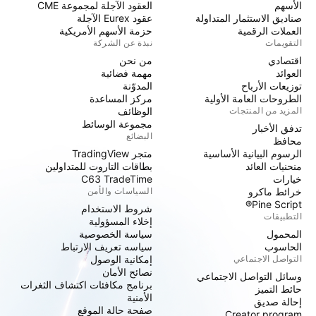
الأسهم
العقود الآجلة لمجموعة CME
صناديق الاستثمار المتداولة
عقود Eurex الآجلة
العملات الرقمية
حزمة الأسهم الأمريكية
التقويمات
نبذة عن الشركة
اقتصادي
من نحن
العوائد
مهمة فضائية
توزيعات الأرباح
المدوّنة
الطروحات العامة الأولية
مركز المساعدة
المزيد من المنتجات
الوظائف
مجموعة الوسائط
تدفق الأخبار
البضائع
محافظ
الرسوم البيانية الأساسية
متجر TradingView
منحنيات العائد
بطاقات التاروت للمتداولين
خيارات
C63 TradeTime
خرائط ماكرو
السياسات والأمن
Pine Script®
شروط الاستخدام
التطبيقات
إخلاء المسؤولية
المحمول
سياسة الخصوصية
الحاسوب
سياسه تعريف الارتباط
التواصل الاجتماعي
إمكانية الوصول
نصائح الأمان
وسائل التواصل الاجتماعي
برنامج مكافئات اكتشاف الثغرات
حائط التميز
الأمنية
إحالة صديق
صفحة حالة الموقع
Creator program