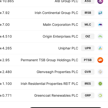
10.865
AIB Group PLC
A5G
R
7.92
Irish Continental Group PLC
IR5B
R
7.00
Malin Corporation PLC
MLC
R
4.510
Origin Enterprises PLC
OIZ
R
4.265
Uniphar PLC
UPR
R
2.95
Permanent TSB Group Holdings PLC
PTSB
R
2.480
Glenveagh Properties PLC
GVR
R
1.100
Irish Residential Properties REIT PLC
IRES
R
0.771
Greencoat Renewables PLC
GRP
R