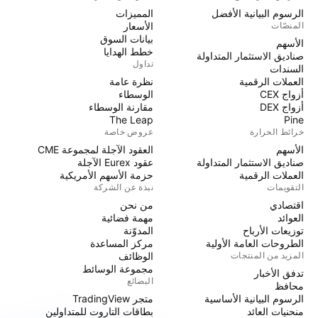
الرسوم البيانية الأفضل
المميزات
المنصّات
الأسعار
بيانات السوق
الأسهم
خطط الهدايا
صناديق الاستثمار المتداولة
تداول
السندات
العملات الرقمية
نظرة عامة
أزواج CEX
الوسطاء
أزواج DEX
مقارنة الوسطاء
The Leap
Pine
خرائط الحرارة
عروض خاصة
الأسهم
العقود الآجلة لمجموعة CME
صناديق الاستثمار المتداولة
عقود Eurex الآجلة
العملات الرقمية
حزمة الأسهم الأمريكية
التقويمات
نبذة عن الشركة
اقتصادي
من نحن
العوائد
مهمة فضائية
توزيعات الأرباح
المدوّنة
الطروحات العامة الأولية
مركز المساعدة
المزيد من المنتجات
الوظائف
مجموعة الوسائط
تدفق الأخبار
البضائع
محافظ
الرسوم البيانية الأساسية
متجر TradingView
منحنيات العائد
بطاقات التاروت للمتداولين