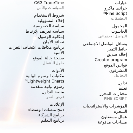
خيارات
C63 TradeTime
خرائط ماكرو
السياسات والأمن
Pine Script®
شروط الاستخدام
التطبيقات
إخلاء المسؤولية
المحمول
سياسة الخصوصية
الحاسوب
سياسه تعريف الارتباط
التواصل الاجتماعي
إمكانية الوصول
نصائح الأمان
وسائل التواصل الاجتماعي
برنامج مكافئات اكتشاف الثغرات
حائط التميز
الأمنية
إحالة صديق
صفحة حالة الموقع
Creator program
حلول الأعمال
قوانين الموقع
المشرفون
الأدوات
التحاليل
مكتبات الرسوم البيانية
Lightweight Charts™
تداول
رسوم بيانية متقدمة
تعليم
منصة التداول
مختارات المحرر
فرص النمو
PINE SCRIPT
الإعلانات
المؤشرات والاستراتيجيات
دمج منصات الوسطاء
السحرة
برنامج الشركاء
عمال مستقلون
برنامج التعليم
مساحات مدفوعة