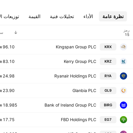
نظرة عامة
الأداء
تحليلات فنية
القيمة
توزيعات ال
رمز
سع
96.10
Kingspan Group PLC
KRX
R
83.10
Kerry Group PLC
KRZ
R
24.98
Ryanair Holdings PLC
RYA
R
23.90
Glanbia PLC
GL9
R
18.985
Bank of Ireland Group PLC
BIRG
R
17.75
FBD Holdings PLC
EG7
R