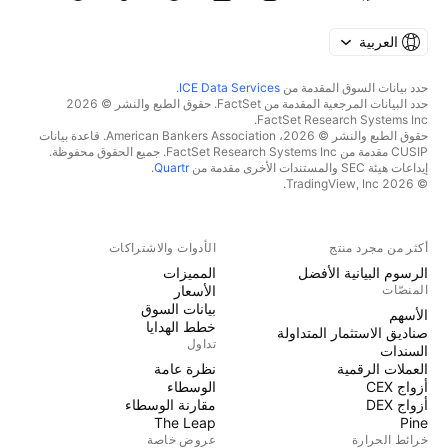
العربية
حدد بيانات السوق المقدمة من
ICE Data Services
.
حدد البيانات المرجعية المقدمة من FactSet. حقوق الطبع والنشر © 2026
FactSet Research Systems Inc.
حقوق الطبع والنشر © 2026، American Bankers Association. قاعدة بيانات
CUSIP مقدمة من FactSet Research Systems Inc. جميع الحقوق محفوظة.
إيداعات هيئة SEC والمستندات الأخرى مقدمة من
Quartr
.
© 2026 TradingView, Inc.
أكثر من مجرد منتج
الأدوات والاشتراكات
الرسوم البيانية الأفضل
المميزات
المنصّات
الأسعار
بيانات السوق
الأسهم
خطط الهدايا
صناديق الاستثمار المتداولة
تداول
السندات
العملات الرقمية
نظرة عامة
أزواج CEX
الوسطاء
أزواج DEX
مقارنة الوسطاء
The Leap
Pine
خرائط الحرارة
عروض خاصة