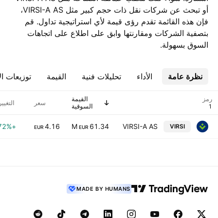
أو تبحث عن شركات نقل ذات حجم كبير مثل VIRSI-A AS،
فإن هذه القائمة تقدم رؤى قيمة لأي استراتيجية تداول. قم
بتصفية الشركات ومقارنتها وابق على اطلاع على اتجاهات
السوق بسهولة.
نظرة عامة
الأداء
تحليلات فنية
القيمة
توزيعات ال
رمز
القيمة
سعر
التغيي
السوقية
+2.72%
4.16
61.34 M
VIRSI-A AS
VIRSI
EUR
EUR
MADE BY HUMANS