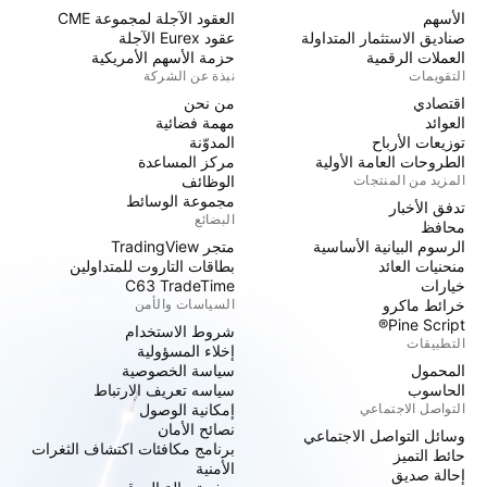
الأسهم
العقود الآجلة لمجموعة CME
صناديق الاستثمار المتداولة
عقود Eurex الآجلة
العملات الرقمية
حزمة الأسهم الأمريكية
التقويمات
نبذة عن الشركة
اقتصادي
من نحن
العوائد
مهمة فضائية
توزيعات الأرباح
المدوّنة
الطروحات العامة الأولية
مركز المساعدة
المزيد من المنتجات
الوظائف
مجموعة الوسائط
تدفق الأخبار
البضائع
محافظ
الرسوم البيانية الأساسية
متجر TradingView
منحنيات العائد
بطاقات التاروت للمتداولين
خيارات
C63 TradeTime
خرائط ماكرو
السياسات والأمن
Pine Script®
شروط الاستخدام
التطبيقات
إخلاء المسؤولية
المحمول
سياسة الخصوصية
الحاسوب
سياسه تعريف الارتباط
التواصل الاجتماعي
إمكانية الوصول
نصائح الأمان
وسائل التواصل الاجتماعي
برنامج مكافئات اكتشاف الثغرات
حائط التميز
الأمنية
إحالة صديق