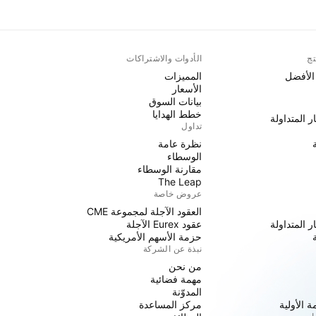
تج
الأدوات والاشتراكات
 الأفضل
المميزات
الأسعار
بيانات السوق
خطط الهدايا
ر المتداولة
تداول
نظرة عامة
الوسطاء
مقارنة الوسطاء
The Leap
عروض خاصة
العقود الآجلة لمجموعة CME
ر المتداولة
عقود Eurex الآجلة
حزمة الأسهم الأمريكية
نبذة عن الشركة
من نحن
مهمة فضائية
المدوّنة
 الأولية
مركز المساعدة