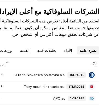
الشركات السلوفاكية مع أعلى الإيراد
استف
تصنيفها حسب هذا المقياس. يمكن أن يكون مفيدًا لمستثمري
عن شركات تحقق مبيعات أكثر من أي شخص آخر.
نظرة عامة
الأداء
تحليلات فنية
القيمة
توزيعات ا
رمز
⁧البيا
 M
Allianz-Slovenska poistovna a.s.
1SLP401E
 M
Tatry mountain resorts as
1TMR001E
M
VIPO as
1VIP01AE