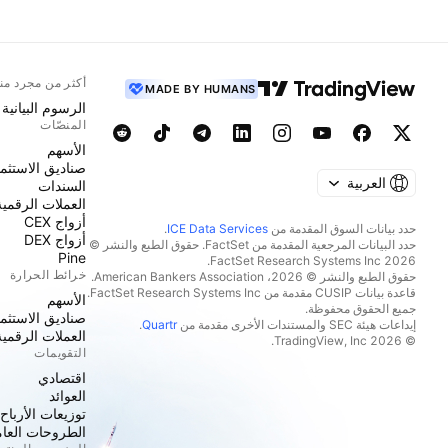
أكثر من مجرد من
MADE BY HUMANS
الرسوم البيانية
المنصّات
الأسهم
صناديق الاستثما
العربية
السندات
العملات الرقمية
أزواج CEX
حدد بيانات السوق المقدمة من
ICE Data Services
.
أزواج DEX
حدد البيانات المرجعية المقدمة من FactSet. حقوق الطبع والنشر ©
Pine
2026 FactSet Research Systems Inc.
خرائط الحرارة
حقوق الطبع والنشر © 2026، American Bankers Association.
قاعدة بيانات CUSIP مقدمة من FactSet Research Systems Inc.
الأسهم
جميع الحقوق محفوظة.
صناديق الاستثما
إيداعات هيئة SEC والمستندات الأخرى مقدمة من
Quartr
.
العملات الرقمية
© 2026 TradingView, Inc.
التقويمات
اقتصادي
العوائد
توزيعات الأرباح
الطروحات العامة