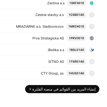
Zentiva a.s.
1SKF401E
Cestne stavby a.s.
1CSB01AE
1
MRAZIARNE a.s. Sladkovicovo
1MRZ401E
1
Prva Strategicka AS
1PRV001E
Biotika a.s.
1BSL01AE
SITNO AS
1TSR01AE
1
CTY Group, as
1HUS01AE
1
إنشاء المزيد من القوائم في منصة الفلترة