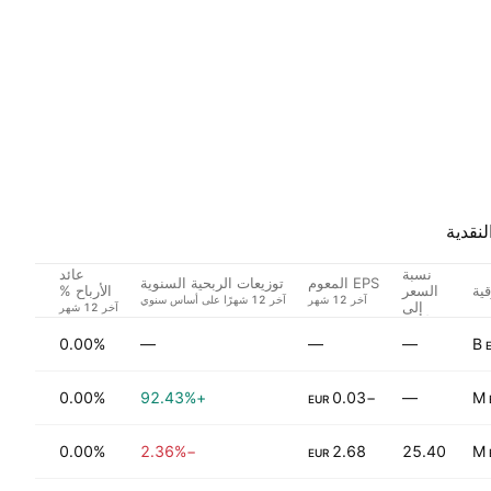
لنقدية
نسبة
عائد
EPS المعوم
توزيعات الربحية السنوية
ية
السعر
قطاع
الأرباح %
إلى
الأرباح
—
—
—
0.00%
القطا
—
−0.03
+92.43%
0.00%
خدمات
EUR
25.40
2.68
−2.36%
0.00%
الصنا
EUR