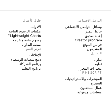
التواصل الاجتماعي
حلول الأعمال
وسائل التواصل الاجتماعي
الأدوات
حائط التميز
مكتبات الرسوم البيانية
إحالة صديق
Lightweight Charts™
Creator program
رسوم بيانية متقدمة
قوانين الموقع
منصة التداول
المشرفون
فرص النمو
التحاليل
الإعلانات
تداول
دمج منصات الوسطاء
تعليم
برنامج الشركاء
مختارات المحرر
برنامج التعليم
PINE SCRIPT
المؤشرات والاستراتيجيات
السحرة
عمال مستقلون
مساحات مدفوعة