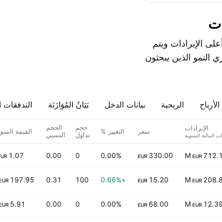
ات
د من القائمة أدناه: تعرض هذه ‎الشركات السلوفاكية‎ أعلى الإيرادات ويتم
 النمو الذين يبحثون
لأرباح
الربحية
بيانات الدخل
بَيَانُ المُوَازَنَة
التدفقات ا
حجم
الحجم
الإيرادات
سعر
التغيير %
القيمة السوق
تداول
النسبي
نات المالية السنوية⁩
1.07 B
0.00
0
0.00%
330.00
712.16
EUR
EUR
EUR
197.95 M
0.31
100
+0.66%
15.20
208.88
EUR
EUR
EUR
5.91 M
0.00
0
0.00%
68.00
12.39 
EUR
EUR
EUR