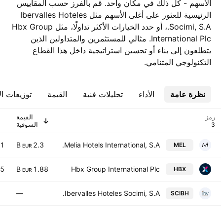
الأسهم - كل ذلك في مكان واحد. قم بالفرز حسب المقاييس
الرئيسية للعثور على أغلى الأسهم مثل Ibervalles Hoteles
Socimi, S.A.، أو حدد الخيارات الأكثر تداولًا، مثل Hbx Group
International Plc. مثالي للمستثمرين والمتداولين الذين
يتطلعون إلى بناء أو تحسين استراتيجية داخل هذا القطاع
التكنولوجي المتنامي.
نظرة عامة
الأداء
تحليلات فنية
القيمة
توزيعات ال
رمز
القيمة
السوقية
41
2.3 B
Melia Hotels International, S.A.
MEL
EUR
75
1.88 B
Hbx Group International Plc
HBX
EUR
—
Ibervalles Hoteles Socimi, S.A.
SCIBH