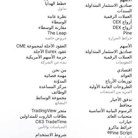
خطط الهدايا
صناديق الاستثمار المتداولة
تداول
السندات
العملات الرقمية
نظرة عامة
أزواج CEX
الوسطاء
أزواج DEX
مقارنة الوسطاء
The Leap
Pine
خرائط الحرارة
عروض خاصة
الأسهم
العقود الآجلة لمجموعة CME
صناديق الاستثمار المتداولة
عقود Eurex الآجلة
العملات الرقمية
حزمة الأسهم الأمريكية
التقويمات
نبذة عن الشركة
اقتصادي
من نحن
العوائد
مهمة فضائية
توزيعات الأرباح
المدوّنة
الطروحات العامة الأولية
مركز المساعدة
المزيد من المنتجات
الوظائف
مجموعة الوسائط
تدفق الأخبار
البضائع
محافظ
الرسوم البيانية الأساسية
متجر TradingView
منحنيات العائد
بطاقات التاروت للمتداولين
خيارات
C63 TradeTime
خرائط ماكرو
السياسات والأمن
Pine Script®
شروط الاستخدام
التطبيقات