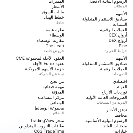
الرسوم البيانية الأفضل
المميزات
المنصّات
الأسعار
بيانات السوق
الأسهم
خطط الهدايا
صناديق الاستثمار المتداولة
تداول
السندات
العملات الرقمية
نظرة عامة
أزواج CEX
الوسطاء
أزواج DEX
مقارنة الوسطاء
The Leap
Pine
خرائط الحرارة
عروض خاصة
الأسهم
العقود الآجلة لمجموعة CME
صناديق الاستثمار المتداولة
عقود Eurex الآجلة
العملات الرقمية
حزمة الأسهم الأمريكية
التقويمات
نبذة عن الشركة
اقتصادي
من نحن
العوائد
مهمة فضائية
توزيعات الأرباح
المدوّنة
الطروحات العامة الأولية
مركز المساعدة
المزيد من المنتجات
الوظائف
مجموعة الوسائط
تدفق الأخبار
البضائع
محافظ
الرسوم البيانية الأساسية
متجر TradingView
منحنيات العائد
بطاقات التاروت للمتداولين
خيارات
C63 TradeTime