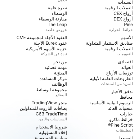
السندات
العملات الرقمية
نظرة عامة
أزواج CEX
الوسطاء
أزواج DEX
مقارنة الوسطاء
The Leap
Pine
خرائط الحرارة
عروض خاصة
الأسهم
العقود الآجلة لمجموعة CME
صناديق الاستثمار المتداولة
عقود Eurex الآجلة
العملات الرقمية
حزمة الأسهم الأمريكية
التقويمات
نبذة عن الشركة
اقتصادي
من نحن
العوائد
مهمة فضائية
توزيعات الأرباح
المدوّنة
الطروحات العامة الأولية
مركز المساعدة
المزيد من المنتجات
الوظائف
مجموعة الوسائط
تدفق الأخبار
البضائع
محافظ
الرسوم البيانية الأساسية
متجر TradingView
منحنيات العائد
بطاقات التاروت للمتداولين
خيارات
C63 TradeTime
خرائط ماكرو
السياسات والأمن
Pine Script®
شروط الاستخدام
التطبيقات
إخلاء المسؤولية
المحمول
سياسة الخصوصية