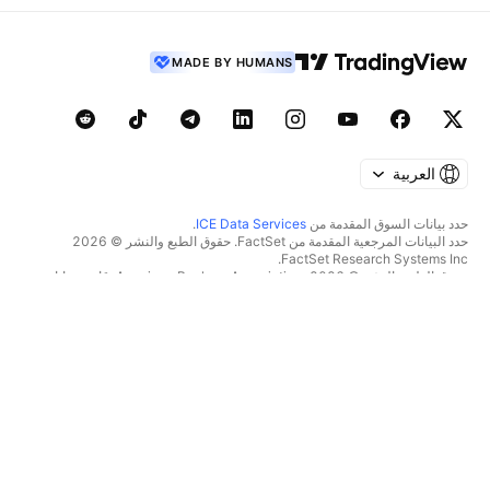
MADE BY HUMANS
العربية
حدد بيانات السوق المقدمة من
ICE Data Services
.
حدد البيانات المرجعية المقدمة من FactSet. حقوق الطبع والنشر © 2026
FactSet Research Systems Inc.
حقوق الطبع والنشر © 2026، American Bankers Association. قاعدة بيانات
CUSIP مقدمة من FactSet Research Systems Inc. جميع الحقوق محفوظة.
إيداعات هيئة SEC والمستندات الأخرى مقدمة من
Quartr
.
© 2026 TradingView, Inc.
أكثر من مجرد منتج
الأدوات والاشتراكات
الرسوم البيانية الأفضل
المميزات
المنصّات
الأسعار
بيانات السوق
الأسهم
خطط الهدايا