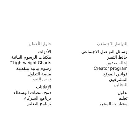
التواصل الاجتماعي
حلول الأعمال
وسائل التواصل الاجتماعي
الأدوات
حائط التميز
مكتبات الرسوم البيانية
إحالة صديق
Lightweight Charts™
Creator program
رسوم بيانية متقدمة
قوانين الموقع
منصة التداول
المشرفون
فرص النمو
التحاليل
الإعلانات
تداول
دمج منصات الوسطاء
تعليم
برنامج الشركاء
مختارات المحرر
برنامج التعليم
PINE SCRIPT
المؤشرات والاستراتيجيات
السحرة
عمال مستقلون
مساحات مدفوعة