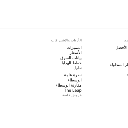
تج
الأدوات والاشتراكات
 الأفضل
المميزات
الأسعار
بيانات السوق
خطط الهدايا
ر المتداولة
تداول
نظرة عامة
الوسطاء
مقارنة الوسطاء
The Leap
عروض خاصة
العقود الآجلة لمجموعة CME
ر المتداولة
عقود Eurex الآجلة
حزمة الأسهم الأمريكية
نبذة عن الشركة
من نحن