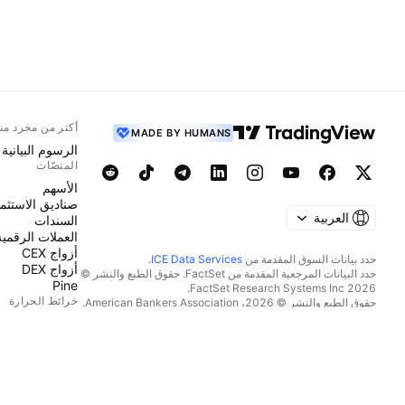
أكثر من مجرد من
MADE BY HUMANS
الرسوم البيانية
المنصّات
الأسهم
صناديق الاستثما
العربية
السندات
العملات الرقمية
أزواج CEX
حدد بيانات السوق المقدمة من
ICE Data Services
.
أزواج DEX
حدد البيانات المرجعية المقدمة من FactSet. حقوق الطبع والنشر ©
Pine
2026 FactSet Research Systems Inc.
خرائط الحرارة
حقوق الطبع والنشر © 2026، American Bankers Association.
قاعدة بيانات CUSIP مقدمة من FactSet Research Systems Inc.
الأسهم
جميع الحقوق محفوظة.
صناديق الاستثما
إيداعات هيئة SEC والمستندات الأخرى مقدمة من
Quartr
.
العملات الرقمية
© 2026 TradingView, Inc.
التقويمات
اقتصادي