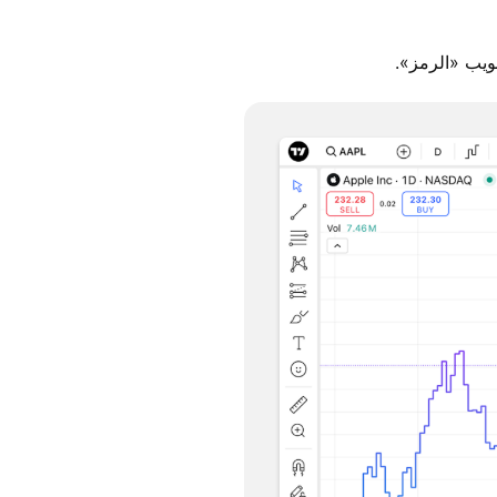
بويب «الرمز».