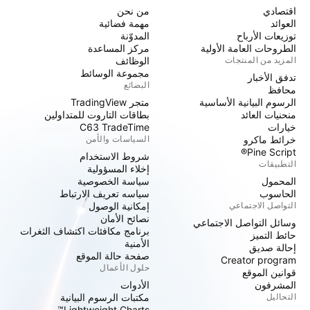
اقتصادي
من نحن
العوائد
مهمة فضائية
توزيعات الأرباح
المدوّنة
الطروحات العامة الأولية
مركز المساعدة
المزيد من المنتجات
الوظائف
مجموعة الوسائط
تدفق الأخبار
البضائع
محافظ
الرسوم البيانية الأساسية
متجر TradingView
منحنيات العائد
بطاقات التاروت للمتداولين
خيارات
C63 TradeTime
خرائط ماكرو
السياسات والأمن
Pine Script®
شروط الاستخدام
التطبيقات
إخلاء المسؤولية
المحمول
سياسة الخصوصية
الحاسوب
سياسه تعريف الارتباط
التواصل الاجتماعي
إمكانية الوصول
نصائح الأمان
وسائل التواصل الاجتماعي
برنامج مكافئات اكتشاف الثغرات
حائط التميز
الأمنية
إحالة صديق
صفحة حالة الموقع
Creator program
حلول الأعمال
قوانين الموقع
المشرفون
الأدوات
التحاليل
مكتبات الرسوم البيانية
Lightweight Charts™