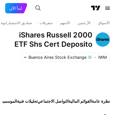
ابدأ الآن
الأسواق
/
الأرجنتين
/
الأسهم
/
متفرقات
/
صناديق الاستثمار/توظ
iShares Russell 2000
ETF Shs Cert Deposito
Arg Repr 0.1 Sh
Buenos Aires Stock Exchange
IWM
نظرة عامة
القوائم المالية
التواصل الاجتماعي
تحليلات فنية
الموسمية
ا