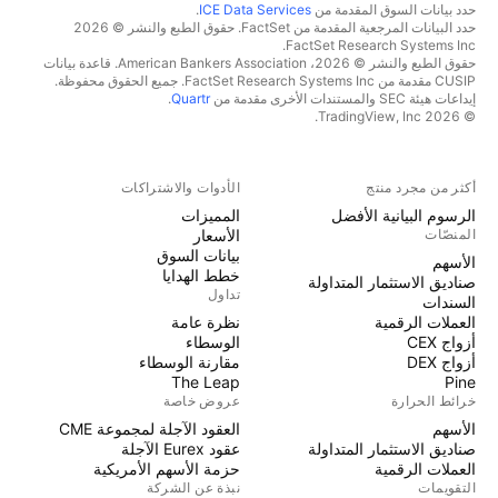
حدد بيانات السوق المقدمة من
ICE Data Services
.
حدد البيانات المرجعية المقدمة من FactSet. حقوق الطبع والنشر © 2026
FactSet Research Systems Inc.
حقوق الطبع والنشر © 2026، American Bankers Association. قاعدة بيانات
CUSIP مقدمة من FactSet Research Systems Inc. جميع الحقوق محفوظة.
إيداعات هيئة SEC والمستندات الأخرى مقدمة من
Quartr
.
© 2026 TradingView, Inc.
أكثر من مجرد منتج
الأدوات والاشتراكات
الرسوم البيانية الأفضل
المميزات
المنصّات
الأسعار
بيانات السوق
الأسهم
خطط الهدايا
صناديق الاستثمار المتداولة
تداول
السندات
العملات الرقمية
نظرة عامة
أزواج CEX
الوسطاء
أزواج DEX
مقارنة الوسطاء
The Leap
Pine
خرائط الحرارة
عروض خاصة
الأسهم
العقود الآجلة لمجموعة CME
صناديق الاستثمار المتداولة
عقود Eurex الآجلة
العملات الرقمية
حزمة الأسهم الأمريكية
التقويمات
نبذة عن الشركة