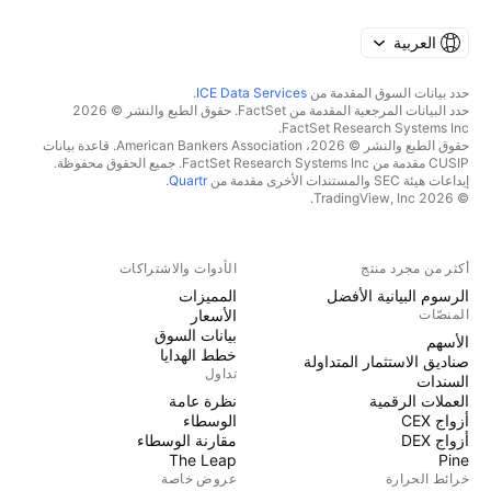
العربية
حدد بيانات السوق المقدمة من
ICE Data Services
.
حدد البيانات المرجعية المقدمة من FactSet. حقوق الطبع والنشر © 2026
FactSet Research Systems Inc.
حقوق الطبع والنشر © 2026، American Bankers Association. قاعدة بيانات
CUSIP مقدمة من FactSet Research Systems Inc. جميع الحقوق محفوظة.
إيداعات هيئة SEC والمستندات الأخرى مقدمة من
Quartr
.
© 2026 TradingView, Inc.
أكثر من مجرد منتج
الأدوات والاشتراكات
الرسوم البيانية الأفضل
المميزات
المنصّات
الأسعار
بيانات السوق
الأسهم
خطط الهدايا
صناديق الاستثمار المتداولة
تداول
السندات
العملات الرقمية
نظرة عامة
أزواج CEX
الوسطاء
أزواج DEX
مقارنة الوسطاء
The Leap
Pine
خرائط الحرارة
عروض خاصة