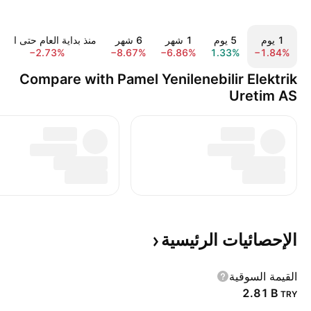
‎‎1‎ يوم
‎‎5‎ يوم
‎1‎ شهر
‎6‎ شهر
منذ بداية العام حتى اليوم
−2.73%
−8.67%
−6.86%
1.33%
−1.84%
Compare with Pamel Yenilenebilir Elektrik
Uretim AS
الإحصائيات
الرئيسية
القيمة السوقية
‪2.81 B‬
TRY