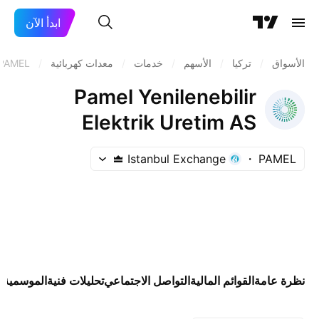
ابدأ الآن
الأسواق
/
تركيا
/
الأسهم
/
خدمات
/
معدات كهربائية
/
PAMEL
Pamel Yenilenebilir
Elektrik Uretim AS
Istanbul Exchange
PAMEL
نظرة عامة
القوائم المالية
التواصل الاجتماعي
تحليلات فنية
الموسمية
ا