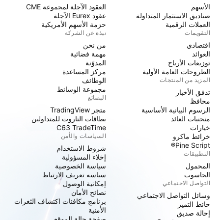
الأسهم
العقود الآجلة لمجموعة CME
صناديق الاستثمار المتداولة
عقود Eurex الآجلة
العملات الرقمية
حزمة الأسهم الأمريكية
التقويمات
نبذة عن الشركة
اقتصادي
من نحن
العوائد
مهمة فضائية
توزيعات الأرباح
المدوّنة
الطروحات العامة الأولية
مركز المساعدة
المزيد من المنتجات
الوظائف
مجموعة الوسائط
تدفق الأخبار
البضائع
محافظ
الرسوم البيانية الأساسية
متجر TradingView
منحنيات العائد
بطاقات التاروت للمتداولين
خيارات
C63 TradeTime
خرائط ماكرو
السياسات والأمن
Pine Script®
شروط الاستخدام
التطبيقات
إخلاء المسؤولية
المحمول
سياسة الخصوصية
الحاسوب
سياسه تعريف الارتباط
التواصل الاجتماعي
إمكانية الوصول
نصائح الأمان
وسائل التواصل الاجتماعي
برنامج مكافئات اكتشاف الثغرات
حائط التميز
الأمنية
إحالة صديق
صفحة حالة الموقع