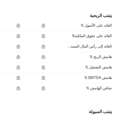
نِسَب الربحية
العائد على الأصول %
العائد على حقوق الملكية%
العائد إلى رأس المال المستثمر %
هامش الربح %
هامش التشغيل %
هامش EBITDA %
صافي الهامش %
نِسَب السيولة