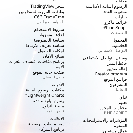
محافظ
الرسوم البيانية الأساسية
متجر TradingView
منحنيات العائد
بطاقات التاروت للمتداولين
خيارات
C63 TradeTime
خرائط ماكرو
السياسات والأمن
Pine Script®
شروط الاستخدام
التطبيقات
إخلاء المسؤولية
المحمول
سياسة الخصوصية
الحاسوب
سياسه تعريف الارتباط
التواصل الاجتماعي
إمكانية الوصول
نصائح الأمان
وسائل التواصل الاجتماعي
برنامج مكافئات اكتشاف الثغرات
حائط التميز
الأمنية
إحالة صديق
صفحة حالة الموقع
Creator program
حلول الأعمال
قوانين الموقع
المشرفون
الأدوات
التحاليل
مكتبات الرسوم البيانية
Lightweight Charts™
تداول
رسوم بيانية متقدمة
تعليم
منصة التداول
مختارات المحرر
فرص النمو
PINE SCRIPT
الإعلانات
المؤشرات والاستراتيجيات
دمج منصات الوسطاء
السحرة
برنامج الشركاء
عمال مستقلون