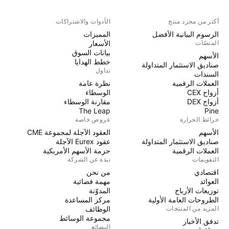
أكثر من مجرد منتج
الأدوات والاشتراكات
الرسوم البيانية الأفضل
المميزات
المنصّات
الأسعار
بيانات السوق
الأسهم
خطط الهدايا
صناديق الاستثمار المتداولة
تداول
السندات
العملات الرقمية
نظرة عامة
أزواج CEX
الوسطاء
أزواج DEX
مقارنة الوسطاء
The Leap
Pine
خرائط الحرارة
عروض خاصة
الأسهم
العقود الآجلة لمجموعة CME
صناديق الاستثمار المتداولة
عقود Eurex الآجلة
العملات الرقمية
حزمة الأسهم الأمريكية
التقويمات
نبذة عن الشركة
اقتصادي
من نحن
العوائد
مهمة فضائية
توزيعات الأرباح
المدوّنة
الطروحات العامة الأولية
مركز المساعدة
المزيد من المنتجات
الوظائف
مجموعة الوسائط
تدفق الأخبار
البضائع