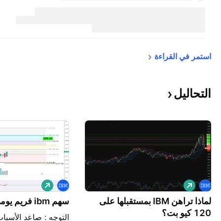
استمر في 
القراءة
التحاليل
ش
ش
ر
ر
ا
لماذا تراهن IBM بمستقبلها على
ا
سهم ibm فريم يومي
ء
ء
120 كيو بت؟