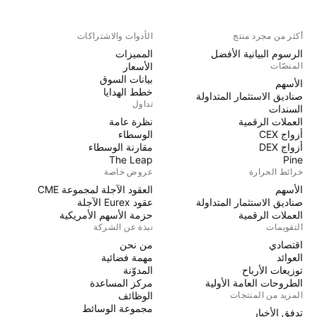
أكثر من مجرد منتج
الأدوات والاشتراكات
الرسوم البيانية الأفضل
المميزات
المنصّات
الأسعار
بيانات السوق
الأسهم
خطط الهدايا
صناديق الاستثمار المتداولة
تداول
السندات
العملات الرقمية
نظرة عامة
أزواج CEX
الوسطاء
أزواج DEX
مقارنة الوسطاء
The Leap
Pine
خرائط الحرارة
عروض خاصة
الأسهم
العقود الآجلة لمجموعة CME
صناديق الاستثمار المتداولة
عقود Eurex الآجلة
العملات الرقمية
حزمة الأسهم الأمريكية
التقويمات
نبذة عن الشركة
اقتصادي
من نحن
العوائد
مهمة فضائية
توزيعات الأرباح
المدوّنة
الطروحات العامة الأولية
مركز المساعدة
المزيد من المنتجات
الوظائف
مجموعة الوسائط
تدفق الأخبار