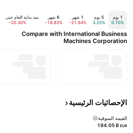
‎‎1‎ يوم
‎‎5‎ يوم
‎1‎ شهر
‎6‎ شهر
منذ بداية العام حتى الي
−20.30%
−18.83%
−21.64%
3.25%
0.70%
Compare with International Business
Machines Corporation
الإحصائيات
الرئيسية
القيمة السوقية
‪194.05 B‬
EUR