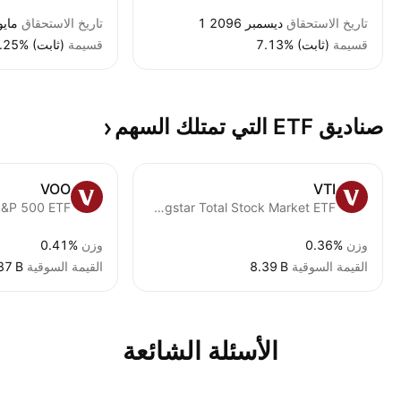
تاريخ الاستحقاق
1 ديسمبر 2096
تاريخ الاستحقاق
15 مايو 9
قسيمة
7.13% (ثابت)
قسيمة
4.25% (ثابت)
صناديق ETF التي تمتلك
السهم
VOO
VTI
S&P 500 ETF
Vanguard Morningstar Total Stock Market ETF
وزن
0.36%
وزن
0.41%
القيمة السوقية
‪8.39 B‬
القيمة السوقية
87 B‬
الأسئلة الشائعة