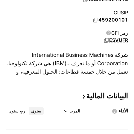
CUSIP
459200101
رمز CFI
ESVUFR
شركة International Business Machines
Corporation أو ما تعرف بـ(IBM) هي شركة تكنولوجيا.
تعمل من خلال خمسة قطاعات: الحلول المعرفية، و
اعر
خدمات الأعمال العالمية أو(GBS) ، وخدمات التكنولوجيا ،
ومنصات التخزين السحابي ، والأنظمة ، والتمويل
البيانات
المالية
العالمي. يقدم قسم الحلول المعرفية مجموعة واسعة
من التحليلات الوصفية والتنبؤية إلى الأنظمة المعرفية
الأداء
المزيد
سنوي
ربع سنوي
والتي تشمل الحلول الإدراكية Watson وهي منصة
حوسبة إدراكية لديها القدرة على التفاعل باللغة الطبيعية
، ومعالجة البيانات الكبيرة ، والتعلم من التفاعلات مع