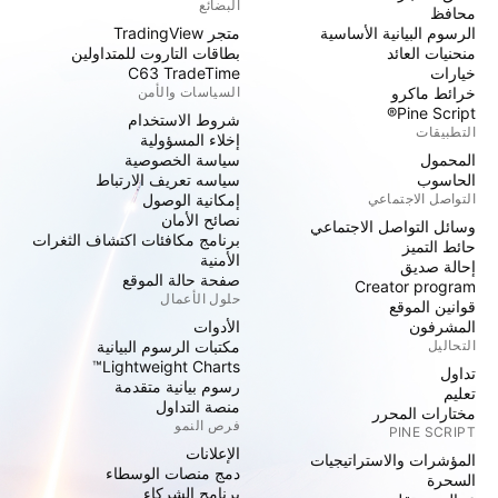
البضائع
محافظ
الرسوم البيانية الأساسية
متجر TradingView
منحنيات العائد
بطاقات التاروت للمتداولين
خيارات
C63 TradeTime
خرائط ماكرو
السياسات والأمن
Pine Script®
شروط الاستخدام
التطبيقات
إخلاء المسؤولية
المحمول
سياسة الخصوصية
الحاسوب
سياسه تعريف الارتباط
التواصل الاجتماعي
إمكانية الوصول
نصائح الأمان
وسائل التواصل الاجتماعي
برنامج مكافئات اكتشاف الثغرات
حائط التميز
الأمنية
إحالة صديق
صفحة حالة الموقع
Creator program
حلول الأعمال
قوانين الموقع
المشرفون
الأدوات
التحاليل
مكتبات الرسوم البيانية
Lightweight Charts™
تداول
رسوم بيانية متقدمة
تعليم
منصة التداول
مختارات المحرر
فرص النمو
PINE SCRIPT
الإعلانات
المؤشرات والاستراتيجيات
دمج منصات الوسطاء
السحرة
برنامج الشركاء