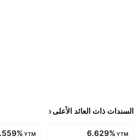
السندات ذات العائد
الأعلى
.559%
6.629%
YTM
YTM