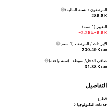
الموظفون (السنة المالية)
‪286.8 K‬
التغيير (1 سنة)
‪−2.25%‬
‪−6.6 K‬
الإيرادات / الموظف (1 سنة)
‪200.49 K‬
EUR
صافي الدخل/الموظف (سنة واحدة)
‪31.38 K‬
EUR
التفاصيل
قطاع
خدمات التكنولوجيا