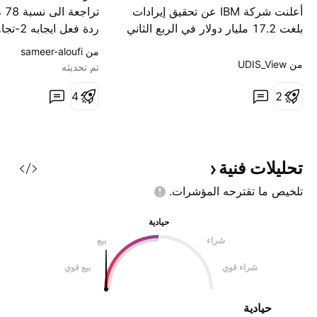
أعلنت شركة IBM عن تحقيق إيرادات
ترا
بلغت 17.2 مليار دولار في الربع الثاني
من عام 2026، بزيادة قدرها 1 بالمئة
من ‎sameer-aloufi‎
فقط مقارنة بالعام السابق. غير أن هذا
من ‎UDIS_View‎
تم تحديثه
الرقم الإجمالي لا يعكس حجم التحول
روتيشن جميل بتنقل ال
2
العميق الذي تشهده الشركة. توجّه
4
القطاعات ويبدو انها حا
الإدارة أرباح السحابة الهجينة نحو أبحاث
لشركات البرمجيات (
كثيفة رأس المال. وتتوج هذه
الأهداف : فيبوناتشي 
الاستراتيجية صفقتان للاست
تحليلات
فنية
تلخيص ما تقترحه
المؤشرات.
حيادية
شراء
بيع
شراء قوي
بيع قوي
حيادية