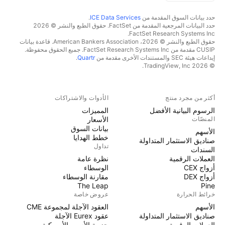
حدد بيانات السوق المقدمة من
ICE Data Services
.
حدد البيانات المرجعية المقدمة من FactSet. حقوق الطبع والنشر © 2026
FactSet Research Systems Inc.
حقوق الطبع والنشر © 2026، American Bankers Association. قاعدة بيانات
CUSIP مقدمة من FactSet Research Systems Inc. جميع الحقوق محفوظة.
إيداعات هيئة SEC والمستندات الأخرى مقدمة من
Quartr
.
© 2026 TradingView, Inc.
أكثر من مجرد منتج
الأدوات والاشتراكات
الرسوم البيانية الأفضل
المميزات
المنصّات
الأسعار
بيانات السوق
الأسهم
خطط الهدايا
صناديق الاستثمار المتداولة
تداول
السندات
العملات الرقمية
نظرة عامة
أزواج CEX
الوسطاء
أزواج DEX
مقارنة الوسطاء
The Leap
Pine
خرائط الحرارة
عروض خاصة
الأسهم
العقود الآجلة لمجموعة CME
صناديق الاستثمار المتداولة
عقود Eurex الآجلة
العملات الرقمية
حزمة الأسهم الأمريكية