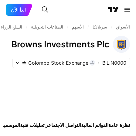
ابدأ الآن
الأسواق
/
سريلانكا
/
الأسهم
/
الصناعات التحويلية
/
السلع الزراع
Browns Investments Plc
Colombo Stock Exchange
BIL.N0000
نظرة عامة
القوائم المالية
التواصل الاجتماعي
تحليلات فنية
الموسمية
ا