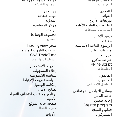
التقويمات
نبذة عن الشركة
اقتصادي
من نحن
العوائد
مهمة فضائية
توزيعات الأرباح
المدوّنة
الطروحات العامة الأولية
مركز المساعدة
المزيد من المنتجات
الوظائف
مجموعة الوسائط
تدفق الأخبار
البضائع
محافظ
الرسوم البيانية الأساسية
متجر TradingView
منحنيات العائد
بطاقات التاروت للمتداولين
خيارات
C63 TradeTime
خرائط ماكرو
السياسات والأمن
Pine Script®
شروط الاستخدام
التطبيقات
إخلاء المسؤولية
المحمول
سياسة الخصوصية
الحاسوب
سياسه تعريف الارتباط
التواصل الاجتماعي
إمكانية الوصول
نصائح الأمان
وسائل التواصل الاجتماعي
برنامج مكافئات اكتشاف الثغرات
حائط التميز
الأمنية
إحالة صديق
صفحة حالة الموقع
Creator program
حلول الأعمال
قوانين الموقع
المشرفون
الأدوات