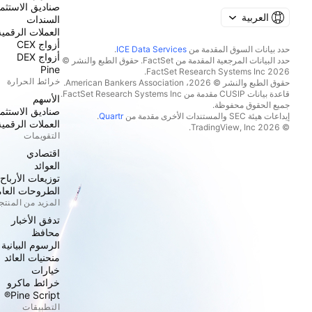
صناديق الاستثما
العربية
السندات
العملات الرقمية
أزواج CEX
حدد بيانات السوق المقدمة من
ICE Data Services
.
أزواج DEX
حدد البيانات المرجعية المقدمة من FactSet. حقوق الطبع والنشر ©
Pine
2026 FactSet Research Systems Inc.
خرائط الحرارة
حقوق الطبع والنشر © 2026، American Bankers Association.
قاعدة بيانات CUSIP مقدمة من FactSet Research Systems Inc.
الأسهم
جميع الحقوق محفوظة.
صناديق الاستثما
إيداعات هيئة SEC والمستندات الأخرى مقدمة من
Quartr
.
العملات الرقمية
© 2026 TradingView, Inc.
التقويمات
اقتصادي
العوائد
توزيعات الأرباح
الطروحات العامة
المزيد من المنت
تدفق الأخبار
محافظ
الرسوم البيانية
منحنيات العائد
خيارات
خرائط ماكرو
Pine Script®
التطبيقات