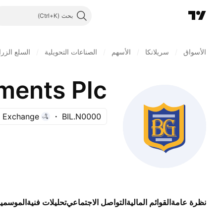
بحث
الأسواق
/
سريلانكا
/
الأسهم
/
الصناعات التحويلية
/
السلع الزر
ments Plc
 Exchange
BIL.N0000
نظرة عامة
القوائم المالية
التواصل الاجتماعي
تحليلات فنية
الموسمي