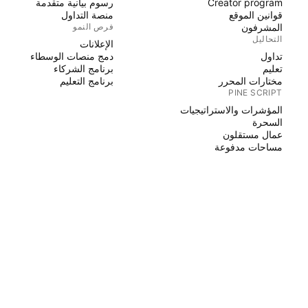
Creator program
رسوم بيانية متقدمة
قوانين الموقع
منصة التداول
المشرفون
فرص النمو
التحاليل
الإعلانات
تداول
دمج منصات الوسطاء
تعليم
برنامج الشركاء
مختارات المحرر
برنامج التعليم
PINE SCRIPT
المؤشرات والاستراتيجيات
السحرة
عمال مستقلون
مساحات مدفوعة