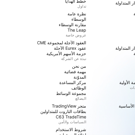
خطط الهدايا
ر المتداولة
تداول
نظرة عامة
الوسطاء
مقارنة الوسطاء
The Leap
عروض خاصة
العقود الآجلة لمجموعة CME
ر المتداولة
عقود Eurex الآجلة
حزمة الأسهم الأمريكية
نبذة عن الشركة
من نحن
مهمة فضائية
المدوّنة
 الأولية
مركز المساعدة
جات
الوظائف
مجموعة الوسائط
البضائع
 الأساسية
متجر TradingView
بطاقات التاروت للمتداولين
C63 TradeTime
السياسات والأمن
شروط الاستخدام
إخلاء المسؤولية