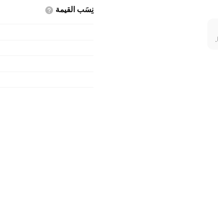
نِسَب
القيمة
.