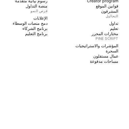
Creator program
رسوم بيانية متقدمة
قوانين الموقع
منصة التداول
المشرفون
فرص النمو
التحاليل
الإعلانات
تداول
دمج منصات الوسطاء
تعليم
برنامج الشركاء
مختارات المحرر
برنامج التعليم
PINE SCRIPT
المؤشرات والاستراتيجيات
السحرة
عمال مستقلون
مساحات مدفوعة