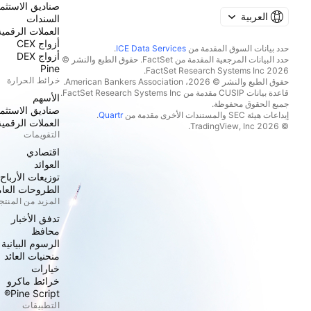
صناديق الاستثما
العربية
السندات
العملات الرقمية
أزواج CEX
حدد بيانات السوق المقدمة من
ICE Data Services
.
أزواج DEX
حدد البيانات المرجعية المقدمة من FactSet. حقوق الطبع والنشر ©
Pine
2026 FactSet Research Systems Inc.
خرائط الحرارة
حقوق الطبع والنشر © 2026، American Bankers Association.
قاعدة بيانات CUSIP مقدمة من FactSet Research Systems Inc.
الأسهم
جميع الحقوق محفوظة.
صناديق الاستثما
إيداعات هيئة SEC والمستندات الأخرى مقدمة من
Quartr
.
العملات الرقمية
© 2026 TradingView, Inc.
التقويمات
اقتصادي
العوائد
توزيعات الأرباح
الطروحات العامة
المزيد من المنت
تدفق الأخبار
محافظ
الرسوم البيانية
منحنيات العائد
خيارات
خرائط ماكرو
Pine Script®
التطبيقات