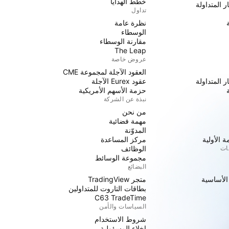
خطط الهدايا
ر المتداولة
تداول
نظرة عامة
الوسطاء
مقارنة الوسطاء
The Leap
عروض خاصة
العقود الآجلة لمجموعة CME
ر المتداولة
عقود Eurex الآجلة
حزمة الأسهم الأمريكية
نبذة عن الشركة
من نحن
مهمة فضائية
المدوّنة
 الأولية
مركز المساعدة
جات
الوظائف
مجموعة الوسائط
البضائع
 الأساسية
متجر TradingView
بطاقات التاروت للمتداولين
C63 TradeTime
السياسات والأمن
شروط الاستخدام
إخلاء المسؤولية