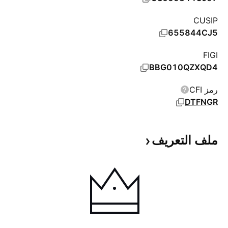
CUSIP
655844CJ5
FIGI
BBG010QZXQD4
رمز CFI
DTFNGR
ملف
التعريف