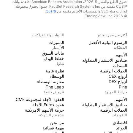
حقوق الطبع والنشر © 2026، American Bankers Association. قاعدة بيانات
CUSIP مقدمة من FactSet Research Systems Inc. جميع الحقوق محفوظة.
إيداعات هيئة SEC والمستندات الأخرى مقدمة من
Quartr
.
© 2026 TradingView, Inc.
أكثر من مجرد منتج
الأدوات والاشتراكات
الرسوم البيانية الأفضل
المميزات
المنصّات
الأسعار
بيانات السوق
الأسهم
خطط الهدايا
صناديق الاستثمار المتداولة
تداول
السندات
العملات الرقمية
نظرة عامة
أزواج CEX
الوسطاء
أزواج DEX
مقارنة الوسطاء
The Leap
Pine
خرائط الحرارة
عروض خاصة
الأسهم
العقود الآجلة لمجموعة CME
صناديق الاستثمار المتداولة
عقود Eurex الآجلة
العملات الرقمية
حزمة الأسهم الأمريكية
التقويمات
نبذة عن الشركة
اقتصادي
من نحن
العوائد
مهمة فضائية