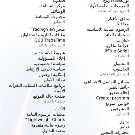
توزيعات الأرباح
المدوّنة
الطروحات العامة الأولية
مركز المساعدة
المزيد من المنتجات
الوظائف
مجموعة الوسائط
تدفق الأخبار
البضائع
محافظ
الرسوم البيانية الأساسية
متجر TradingView
منحنيات العائد
بطاقات التاروت للمتداولين
خيارات
C63 TradeTime
خرائط ماكرو
السياسات والأمن
Pine Script®
شروط الاستخدام
التطبيقات
إخلاء المسؤولية
المحمول
سياسة الخصوصية
الحاسوب
سياسه تعريف الارتباط
التواصل الاجتماعي
إمكانية الوصول
نصائح الأمان
وسائل التواصل الاجتماعي
برنامج مكافئات اكتشاف الثغرات
حائط التميز
الأمنية
إحالة صديق
صفحة حالة الموقع
Creator program
حلول الأعمال
قوانين الموقع
المشرفون
الأدوات
التحاليل
مكتبات الرسوم البيانية
Lightweight Charts™
تداول
رسوم بيانية متقدمة
تعليم
منصة التداول
مختارات المحرر