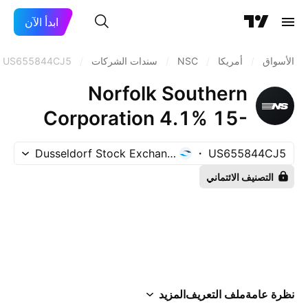
ابدأ الآن
الأسواق
/
أمريكا
/
NSC
/
سندات الشركات
/
US655844CJ5
Norfolk Southern
Corporation 4.1% 15-
MAY-2121
Dusseldorf Stock Exchange
US655844CJ5
التصنيف الائتماني
نظرة عامة
ملف التعريف
المزيد