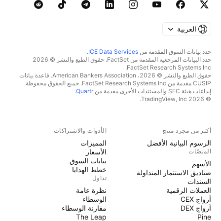
العربية
حدد بيانات السوق المقدمة من
ICE Data Services
.
حدد البيانات المرجعية المقدمة من FactSet. حقوق الطبع والنشر © 2026
FactSet Research Systems Inc.
حقوق الطبع والنشر © 2026، American Bankers Association. قاعدة بيانات
CUSIP مقدمة من FactSet Research Systems Inc. جميع الحقوق محفوظة.
إيداعات هيئة SEC والمستندات الأخرى مقدمة من
Quartr
.
© 2026 TradingView, Inc.
أكثر من مجرد منتج
الأدوات والاشتراكات
الرسوم البيانية الأفضل
المميزات
المنصّات
الأسعار
بيانات السوق
الأسهم
خطط الهدايا
صناديق الاستثمار المتداولة
تداول
السندات
العملات الرقمية
نظرة عامة
أزواج CEX
الوسطاء
أزواج DEX
مقارنة الوسطاء
The Leap
Pine