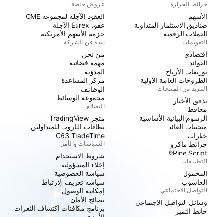
خرائط الحرارة
عروض خاصة
الأسهم
العقود الآجلة لمجموعة CME
صناديق الاستثمار المتداولة
عقود Eurex الآجلة
العملات الرقمية
حزمة الأسهم الأمريكية
التقويمات
نبذة عن الشركة
اقتصادي
من نحن
العوائد
مهمة فضائية
توزيعات الأرباح
المدوّنة
الطروحات العامة الأولية
مركز المساعدة
المزيد من المنتجات
الوظائف
مجموعة الوسائط
تدفق الأخبار
البضائع
محافظ
الرسوم البيانية الأساسية
متجر TradingView
منحنيات العائد
بطاقات التاروت للمتداولين
خيارات
C63 TradeTime
خرائط ماكرو
السياسات والأمن
Pine Script®
شروط الاستخدام
التطبيقات
إخلاء المسؤولية
المحمول
سياسة الخصوصية
الحاسوب
سياسه تعريف الارتباط
التواصل الاجتماعي
إمكانية الوصول
نصائح الأمان
وسائل التواصل الاجتماعي
برنامج مكافئات اكتشاف الثغرات
حائط التميز
الأمنية