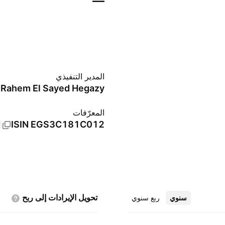
—
المدير التنفيذي
المعرّفات
ISIN
EGS3C181C012
تحويل الإيرادات إلى
ربح
سنوي
ربع سنوي