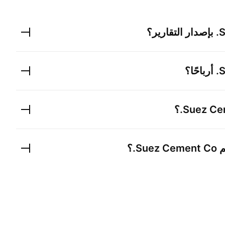
S
بإصدار التقارير؟
S
أرباحًا؟
Suez Ce
؟
م
Suez Cement Co.
؟