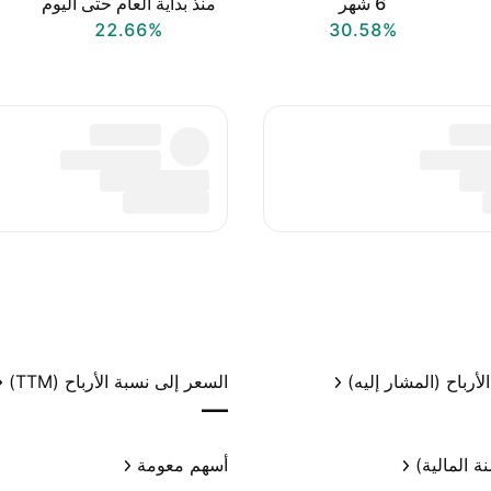
‎6‎ شهر
منذ بداية العام حتى اليوم
22.66%
30.58%
لأرباح (المشار إليه)
السعر إلى نسبة الأرباح (TTM)
—
ة المالية)
أسهم معومة