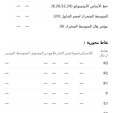
خط الأساس الأيشيموكو (9,26,52,26)
—
—
المتوسط المتحرك لحجم التداول (20)
—
—
مؤشر هال المتوسط المتحرك (9)
—
—
نقاط محورية
نقاط
كلاسيكي
فيبوناتشي
كاماريللا
ووديز
المستوى المتوسط اليومي
ارتكاز
—
—
—
—
—
R3
—
—
—
—
—
R2
—
—
—
—
—
R1
—
—
—
—
—
P
—
—
—
—
—
S1