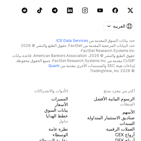
العربية
حدد بيانات السوق المقدمة من
ICE Data Services
.
حدد البيانات المرجعية المقدمة من FactSet. حقوق الطبع والنشر © 2026
FactSet Research Systems Inc.
حقوق الطبع والنشر © 2026، American Bankers Association. قاعدة بيانات
CUSIP مقدمة من FactSet Research Systems Inc. جميع الحقوق محفوظة.
إيداعات هيئة SEC والمستندات الأخرى مقدمة من
Quartr
.
© 2026 TradingView, Inc.
أكثر من مجرد منتج
الأدوات والاشتراكات
الرسوم البيانية الأفضل
المميزات
المنصّات
الأسعار
بيانات السوق
الأسهم
خطط الهدايا
صناديق الاستثمار المتداولة
تداول
السندات
العملات الرقمية
نظرة عامة
أزواج CEX
الوسطاء
أزواج DEX
مقارنة الوسطاء