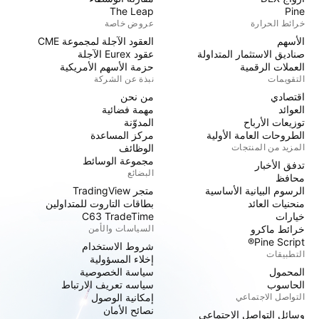
The Leap
Pine
خرائط الحرارة
عروض خاصة
الأسهم
العقود الآجلة لمجموعة CME
صناديق الاستثمار المتداولة
عقود Eurex الآجلة
العملات الرقمية
حزمة الأسهم الأمريكية
التقويمات
نبذة عن الشركة
اقتصادي
من نحن
العوائد
مهمة فضائية
توزيعات الأرباح
المدوّنة
الطروحات العامة الأولية
مركز المساعدة
المزيد من المنتجات
الوظائف
مجموعة الوسائط
تدفق الأخبار
البضائع
محافظ
الرسوم البيانية الأساسية
متجر TradingView
منحنيات العائد
بطاقات التاروت للمتداولين
خيارات
C63 TradeTime
خرائط ماكرو
السياسات والأمن
Pine Script®
شروط الاستخدام
التطبيقات
إخلاء المسؤولية
المحمول
سياسة الخصوصية
الحاسوب
سياسه تعريف الارتباط
التواصل الاجتماعي
إمكانية الوصول
نصائح الأمان
وسائل التواصل الاجتماعي