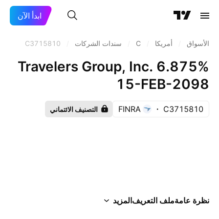
ابدأ الآن
الأسواق
/
أمريكا
/
C
/
سندات الشركات
/
C3715810
Travelers Group, Inc. 6.875%
15-FEB-2098
FINRA
C3715810
التصنيف الائتماني
نظرة عامة
ملف التعريف
المزيد