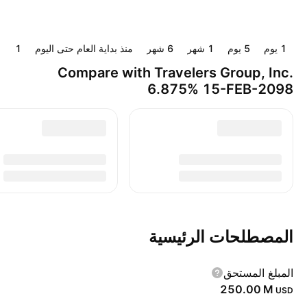
‎‎1‎ يوم
‎‎5‎ يوم
‎1‎ شهر
‎6‎ شهر
منذ بداية العام حتى اليوم
‎1‎ سنة
Compare with Travelers Group, Inc.
6.875% 15-FEB-2098
المصطلحات الرئيسية
المبلغ المستحق
‪250.00 M‬
USD