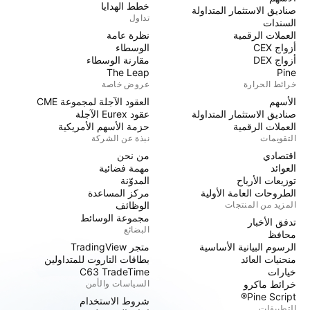
خطط الهدايا
صناديق الاستثمار المتداولة
تداول
السندات
العملات الرقمية
نظرة عامة
أزواج CEX
الوسطاء
أزواج DEX
مقارنة الوسطاء
The Leap
Pine
خرائط الحرارة
عروض خاصة
الأسهم
العقود الآجلة لمجموعة CME
صناديق الاستثمار المتداولة
عقود Eurex الآجلة
العملات الرقمية
حزمة الأسهم الأمريكية
التقويمات
نبذة عن الشركة
اقتصادي
من نحن
العوائد
مهمة فضائية
توزيعات الأرباح
المدوّنة
الطروحات العامة الأولية
مركز المساعدة
المزيد من المنتجات
الوظائف
مجموعة الوسائط
تدفق الأخبار
البضائع
محافظ
الرسوم البيانية الأساسية
متجر TradingView
منحنيات العائد
بطاقات التاروت للمتداولين
خيارات
C63 TradeTime
خرائط ماكرو
السياسات والأمن
Pine Script®
شروط الاستخدام
التطبيقات