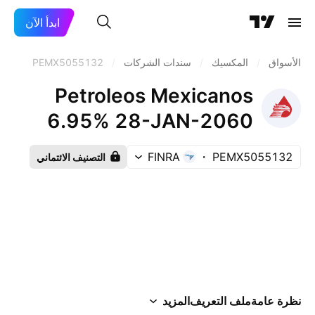
ابدأ الآن
الأسواق
/
المكسيك
/
سندات الشركات
/
PEMX5055132
Petroleos Mexicanos
6.95% 28-JAN-2060
FINRA
PEMX5055132
التصنيف الائتماني
نظرة عامة
ملف التعريف
المزيد