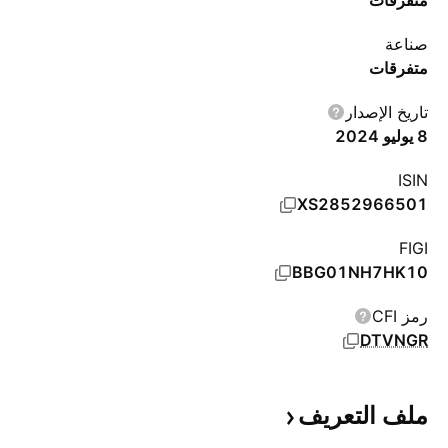
متفرقات
صناعة
متفرقات
تاريخ الإصدار
8 يوليو 2024
ISIN
XS2852966501
FIGI
BBG01NH7HK10
رمز CFI
DTVNGR
ملف
التعريف