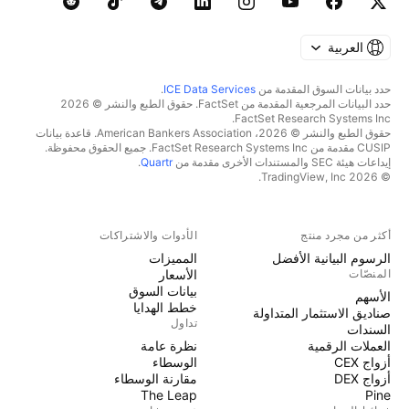
العربية
حدد بيانات السوق المقدمة من
ICE Data Services
.
حدد البيانات المرجعية المقدمة من FactSet. حقوق الطبع والنشر © 2026
FactSet Research Systems Inc.
حقوق الطبع والنشر © 2026، American Bankers Association. قاعدة بيانات
CUSIP مقدمة من FactSet Research Systems Inc. جميع الحقوق محفوظة.
إيداعات هيئة SEC والمستندات الأخرى مقدمة من
Quartr
.
© 2026 TradingView, Inc.
أكثر من مجرد منتج
الأدوات والاشتراكات
الرسوم البيانية الأفضل
المميزات
المنصّات
الأسعار
بيانات السوق
الأسهم
خطط الهدايا
صناديق الاستثمار المتداولة
تداول
السندات
العملات الرقمية
نظرة عامة
أزواج CEX
الوسطاء
أزواج DEX
مقارنة الوسطاء
The Leap
Pine