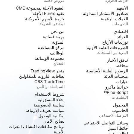
خرائط الحرارة
عروض خاصة
الأسهم
العقود الآجلة لمجموعة CME
صناديق الاستثمار المتداولة
عقود Eurex الآجلة
العملات الرقمية
حزمة الأسهم الأمريكية
التقويمات
نبذة عن الشركة
اقتصادي
من نحن
العوائد
مهمة فضائية
توزيعات الأرباح
المدوّنة
الطروحات العامة الأولية
مركز المساعدة
المزيد من المنتجات
الوظائف
مجموعة الوسائط
تدفق الأخبار
البضائع
محافظ
الرسوم البيانية الأساسية
متجر TradingView
منحنيات العائد
بطاقات التاروت للمتداولين
خيارات
C63 TradeTime
خرائط ماكرو
السياسات والأمن
Pine Script®
شروط الاستخدام
التطبيقات
إخلاء المسؤولية
المحمول
سياسة الخصوصية
الحاسوب
سياسه تعريف الارتباط
التواصل الاجتماعي
إمكانية الوصول
نصائح الأمان
وسائل التواصل الاجتماعي
برنامج مكافئات اكتشاف الثغرات
حائط التميز
الأمنية
إحالة صديق