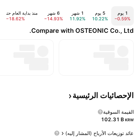
‎‎1‎ يوم
‎‎5‎ يوم
‎1‎ شهر
‎6‎ شهر
منذ بداية العام حتى ال
−18.62%
−14.93%
11.92%
10.22%
−0.59%
Compare with OSTEONIC Co., Ltd.
الإحصائيات
الرئيسية
القيمة السوقية
‪102.31 B‬
KRW
عائد توزيعات الأرباح (المشار إليه)