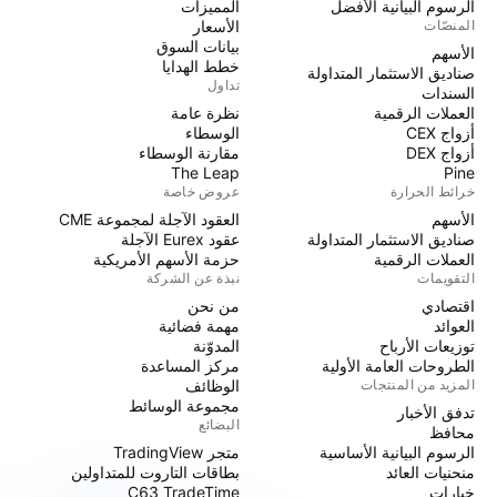
الرسوم البيانية الأفضل
المميزات
المنصّات
الأسعار
بيانات السوق
الأسهم
خطط الهدايا
صناديق الاستثمار المتداولة
تداول
السندات
العملات الرقمية
نظرة عامة
أزواج CEX
الوسطاء
أزواج DEX
مقارنة الوسطاء
The Leap
Pine
خرائط الحرارة
عروض خاصة
الأسهم
العقود الآجلة لمجموعة CME
صناديق الاستثمار المتداولة
عقود Eurex الآجلة
العملات الرقمية
حزمة الأسهم الأمريكية
التقويمات
نبذة عن الشركة
اقتصادي
من نحن
العوائد
مهمة فضائية
توزيعات الأرباح
المدوّنة
الطروحات العامة الأولية
مركز المساعدة
المزيد من المنتجات
الوظائف
مجموعة الوسائط
تدفق الأخبار
البضائع
محافظ
الرسوم البيانية الأساسية
متجر TradingView
منحنيات العائد
بطاقات التاروت للمتداولين
خيارات
C63 TradeTime