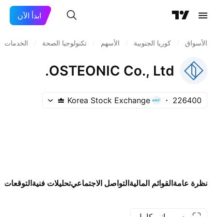
ابدأ الآن
الأسواق
/
كوريا الجنوبية
/
الأسهم
/
تكنولوجيا الصحة
/
الخدمات ا
OSTEONIC Co., Ltd.
Korea Stock Exchange
226400
نظرة عامة
القوائم المالية
التواصل الاجتماعي
تحليلات فنية
التوقعات
ال
رسم بياني كامل