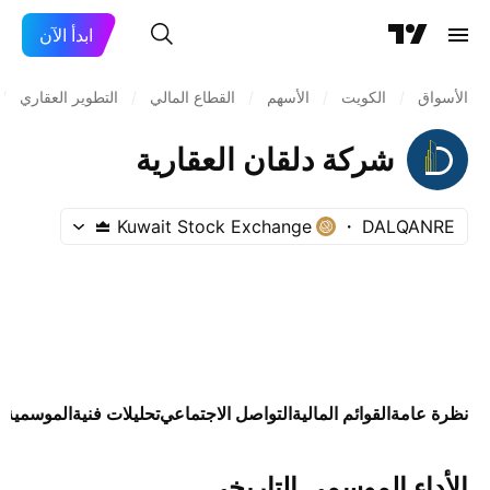
ابدأ الآن
الأسواق
/
الكويت
/
الأسهم
/
القطاع المالي
/
التطوير العقاري
/
شركة دلقان العقارية
Kuwait Stock Exchange
DALQANRE
نظرة عامة
القوائم المالية
التواصل الاجتماعي
تحليلات فنية
الموسمية
ا
الأداء الموسمي التاريخي