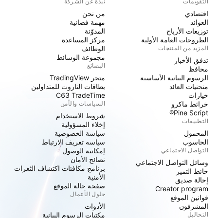
التقويمات
نبذة عن الشركة
اقتصادي
من نحن
العوائد
مهمة فضائية
توزيعات الأرباح
المدوّنة
الطروحات العامة الأولية
مركز المساعدة
المزيد من المنتجات
الوظائف
مجموعة الوسائط
تدفق الأخبار
البضائع
محافظ
الرسوم البيانية الأساسية
متجر TradingView
منحنيات العائد
بطاقات التاروت للمتداولين
خيارات
C63 TradeTime
خرائط ماكرو
السياسات والأمن
Pine Script®
شروط الاستخدام
التطبيقات
إخلاء المسؤولية
المحمول
سياسة الخصوصية
الحاسوب
سياسه تعريف الارتباط
التواصل الاجتماعي
إمكانية الوصول
نصائح الأمان
وسائل التواصل الاجتماعي
برنامج مكافئات اكتشاف الثغرات
حائط التميز
الأمنية
إحالة صديق
صفحة حالة الموقع
Creator program
حلول الأعمال
قوانين الموقع
المشرفون
الأدوات
التحاليل
مكتبات الرسوم البيانية