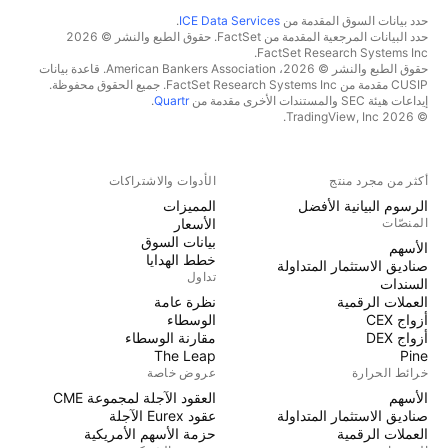
حدد بيانات السوق المقدمة من
ICE Data Services
.
حدد البيانات المرجعية المقدمة من FactSet. حقوق الطبع والنشر © 2026
FactSet Research Systems Inc.
حقوق الطبع والنشر © 2026، American Bankers Association. قاعدة بيانات
CUSIP مقدمة من FactSet Research Systems Inc. جميع الحقوق محفوظة.
إيداعات هيئة SEC والمستندات الأخرى مقدمة من
Quartr
.
© 2026 TradingView, Inc.
أكثر من مجرد منتج
الأدوات والاشتراكات
الرسوم البيانية الأفضل
المميزات
المنصّات
الأسعار
بيانات السوق
الأسهم
خطط الهدايا
صناديق الاستثمار المتداولة
تداول
السندات
العملات الرقمية
نظرة عامة
أزواج CEX
الوسطاء
أزواج DEX
مقارنة الوسطاء
The Leap
Pine
خرائط الحرارة
عروض خاصة
الأسهم
العقود الآجلة لمجموعة CME
صناديق الاستثمار المتداولة
عقود Eurex الآجلة
العملات الرقمية
حزمة الأسهم الأمريكية