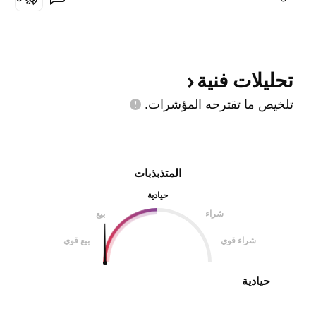
تحليلات
فنية
تلخيص ما تقترحه
المؤشرات.
المتذبذبات
حيادية
شراء
بيع
شراء قوي
بيع قوي
حيادية