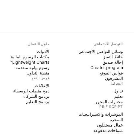
التواصل الاجتماعي
حلول الأعمال
وسائل التواصل الاجتماعي
الأدوات
حائط التميز
مكتبات الرسوم البيانية
إحالة صديق
Lightweight Charts™
Creator program
رسوم بيانية متقدمة
قوانين الموقع
منصة التداول
المشرفون
فرص النمو
التحاليل
الإعلانات
تداول
دمج منصات الوسطاء
تعليم
برنامج الشركاء
مختارات المحرر
برنامج التعليم
PINE SCRIPT
المؤشرات والاستراتيجيات
السحرة
عمال مستقلون
مساحات مدفوعة