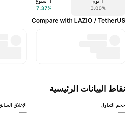
‎‎1‎ يوم
‎1‎ أسبوع
7.37%
0.00%
Compare with LAZIO / TetherUS
نقاط البيانات الرئيسية
حجم التداول
الإغلاق السابق
—
—