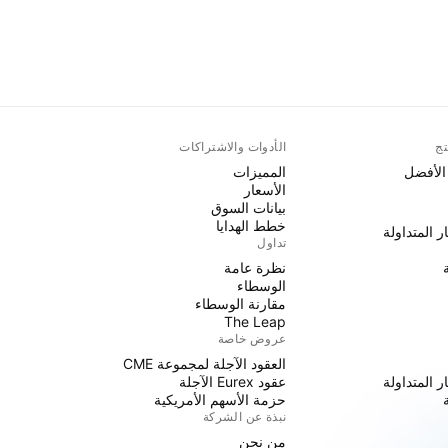
تج
الأدوات والاشتراكات
 الأفضل
المميزات
الأسعار
بيانات السوق
خطط الهدايا
ر المتداولة
تداول
نظرة عامة
الوسطاء
مقارنة الوسطاء
The Leap
عروض خاصة
العقود الآجلة لمجموعة CME
ر المتداولة
عقود Eurex الآجلة
حزمة الأسهم الأمريكية
نبذة عن الشركة
من نحن