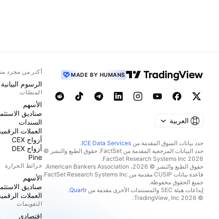
أكثر من مجرد من
MADE BY HUMANS
الرسوم البيانية
المنصّات
الأسهم
صناديق الاستثما
العربية
السندات
العملات الرقمية
أزواج CEX
حدد بيانات السوق المقدمة من
ICE Data Services
.
أزواج DEX
حدد البيانات المرجعية المقدمة من FactSet. حقوق الطبع والنشر ©
Pine
2026 FactSet Research Systems Inc.
خرائط الحرارة
حقوق الطبع والنشر © 2026، American Bankers Association.
قاعدة بيانات CUSIP مقدمة من FactSet Research Systems Inc.
الأسهم
جميع الحقوق محفوظة.
صناديق الاستثما
إيداعات هيئة SEC والمستندات الأخرى مقدمة من
Quartr
.
العملات الرقمية
© 2026 TradingView, Inc.
التقويمات
اقتصادي