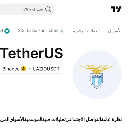
بحث
Dt
S.S. Lazio Fan Token
الأسواق
/
العملات الرقمية
/
/
 TetherUS
Binance
LAZIOUSDT
نظرة عامة
التواصل الاجتماعي
تحليلات فنية
الموسمية
الأسواق
المزي