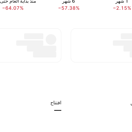
‎1‎ شهر
‎6‎ شهر
منذ بداية العام حتى 
−64.07%
−57.38%
−2.15%
افتتاح
—