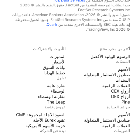
حدد بيانات السوق المقدمة من
ICE Data Services
.
حدد البيانات المرجعية المقدمة من FactSet. حقوق الطبع والنشر © 2026
FactSet Research Systems Inc.
حقوق الطبع والنشر © 2026، American Bankers Association. قاعدة بيانات
CUSIP مقدمة من FactSet Research Systems Inc. جميع الحقوق محفوظة.
إيداعات هيئة SEC والمستندات الأخرى مقدمة من
Quartr
.
© 2026 TradingView, Inc.
أكثر من مجرد منتج
الأدوات والاشتراكات
الرسوم البيانية الأفضل
المميزات
المنصّات
الأسعار
بيانات السوق
الأسهم
خطط الهدايا
صناديق الاستثمار المتداولة
تداول
السندات
العملات الرقمية
نظرة عامة
أزواج CEX
الوسطاء
أزواج DEX
مقارنة الوسطاء
The Leap
Pine
خرائط الحرارة
عروض خاصة
الأسهم
العقود الآجلة لمجموعة CME
صناديق الاستثمار المتداولة
عقود Eurex الآجلة
العملات الرقمية
حزمة الأسهم الأمريكية
التقويمات
نبذة عن الشركة