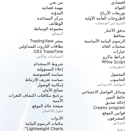
اقتصادي
من نحن
العوائد
مهمة فضائية
توزيعات الأرباح
المدوّنة
الطروحات العامة الأولية
مركز المساعدة
المزيد من المنتجات
الوظائف
مجموعة الوسائط
تدفق الأخبار
البضائع
محافظ
الرسوم البيانية الأساسية
متجر TradingView
منحنيات العائد
بطاقات التاروت للمتداولين
خيارات
C63 TradeTime
خرائط ماكرو
السياسات والأمن
Pine Script®
شروط الاستخدام
التطبيقات
إخلاء المسؤولية
المحمول
سياسة الخصوصية
الحاسوب
سياسه تعريف الارتباط
التواصل الاجتماعي
إمكانية الوصول
نصائح الأمان
وسائل التواصل الاجتماعي
برنامج مكافئات اكتشاف الثغرات
حائط التميز
الأمنية
إحالة صديق
صفحة حالة الموقع
Creator program
حلول الأعمال
قوانين الموقع
المشرفون
الأدوات
التحاليل
مكتبات الرسوم البيانية
Lightweight Charts™
تداول