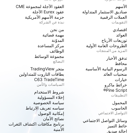
الأسهم
العقود الآجلة لمجموعة CME
صناديق الاستثمار المتداولة
عقود Eurex الآجلة
العملات الرقمية
حزمة الأسهم الأمريكية
التقويمات
نبذة عن الشركة
اقتصادي
من نحن
العوائد
مهمة فضائية
توزيعات الأرباح
المدوّنة
الطروحات العامة الأولية
مركز المساعدة
المزيد من المنتجات
الوظائف
مجموعة الوسائط
تدفق الأخبار
البضائع
محافظ
الرسوم البيانية الأساسية
متجر TradingView
منحنيات العائد
بطاقات التاروت للمتداولين
خيارات
C63 TradeTime
خرائط ماكرو
السياسات والأمن
Pine Script®
شروط الاستخدام
التطبيقات
إخلاء المسؤولية
المحمول
سياسة الخصوصية
الحاسوب
سياسه تعريف الارتباط
التواصل الاجتماعي
إمكانية الوصول
نصائح الأمان
وسائل التواصل الاجتماعي
برنامج مكافئات اكتشاف الثغرات
حائط التميز
الأمنية
إحالة صديق