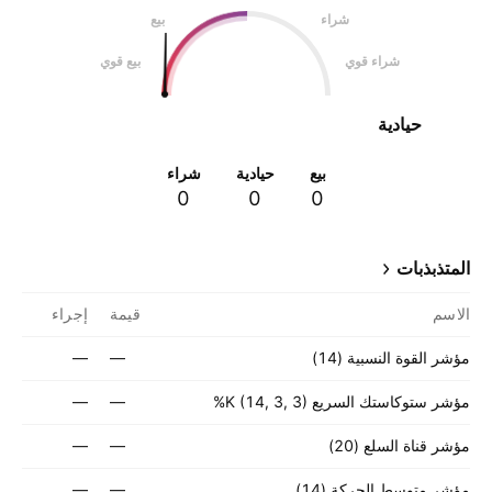
شراء
بيع
شراء قوي
بيع قوي
حيادية
بيع
حيادية
شراء
0
0
0
المتذبذبات
الاسم
قيمة
إجراء
مؤشر القوة النسبية (14)
—
—
مؤشر ستوكاستك السريع ‎%K (14, 3, 3)‎‎
—
—
مؤشر قناة السلع (20)
—
—
مؤشر متوسط الحركة (14)
—
—