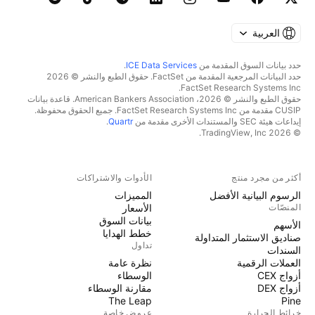
العربية
حدد بيانات السوق المقدمة من
ICE Data Services
.
حدد البيانات المرجعية المقدمة من FactSet. حقوق الطبع والنشر © 2026
FactSet Research Systems Inc.
حقوق الطبع والنشر © 2026، American Bankers Association. قاعدة بيانات
CUSIP مقدمة من FactSet Research Systems Inc. جميع الحقوق محفوظة.
إيداعات هيئة SEC والمستندات الأخرى مقدمة من
Quartr
.
© 2026 TradingView, Inc.
أكثر من مجرد منتج
الأدوات والاشتراكات
الرسوم البيانية الأفضل
المميزات
المنصّات
الأسعار
بيانات السوق
الأسهم
خطط الهدايا
صناديق الاستثمار المتداولة
تداول
السندات
العملات الرقمية
نظرة عامة
أزواج CEX
الوسطاء
أزواج DEX
مقارنة الوسطاء
The Leap
Pine
خرائط الحرارة
عروض خاصة