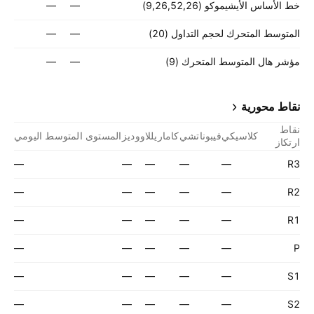
خط الأساس الأيشيموكو (9,26,52,26)
—
—
المتوسط المتحرك لحجم التداول (20)
—
—
مؤشر هال المتوسط المتحرك (9)
—
—
نقاط محورية
نقاط
كلاسيكي
فيبوناتشي
كاماريللا
ووديز
المستوى المتوسط اليومي
ارتكاز
—
—
—
—
—
R3
—
—
—
—
—
R2
—
—
—
—
—
R1
—
—
—
—
—
P
—
—
—
—
—
S1
—
—
—
—
—
S2