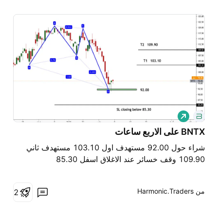
ش
ر
ا
BNTX على الاربع ساعات
ء
شراء حول 92.00 مستهدف اول 103.10 مستهدف ثاني
109.90 وقف خسائر عند الاغلاق اسفل 85.30
من ‎Harmonic.Traders‎
2