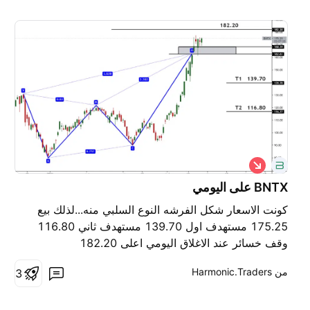
ب
ي
ع
BNTX على اليومي
كونت الاسعار شكل الفرشه النوع السلبي منه...لذلك بيع
175.25 مستهدف اول 139.70 مستهدف ثاني 116.80
وقف خسائر عند الاغلاق اليومي اعلى 182.20
من ‎Harmonic.Traders‎
3