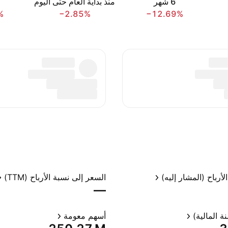
‎6‎ شهر
منذ بداية العام حتى اليوم
%
−2.85%
−12.69%
لأرباح (المشار إليه)
السعر إلى نسبة الأرباح (TTM)
—
ة المالية)
أسهم معومة