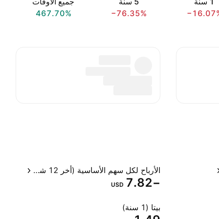
‎1‎ سنة
‎5‎ سنة
جميع الأوقات
467.70%
−76.35%
−16.07
الأرباح لكل سهم الأساسية (أخر 12 شهر)
−7.82
USD
بيتا (1 سنة)