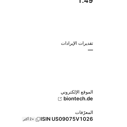
1.49
تقديرات الإيرادات
—
الموقع الإلكتروني
biontech.de
المعرّفات
ISIN
US09075V1026
+2 أكثر