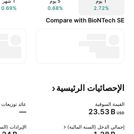
‎‎1‎ يوم
‎‎5‎ يوم
‎1‎ شهر
0.69%
0.68%
2.72%
Compare with BioNTech SE
الإحصائيات
الرئيسية
القيمة السوقية
عائد توزيعات ا
—
‪23.53 B‬
USD
إجمالي الدخل (السنة المالية)
الإيرادات (السن