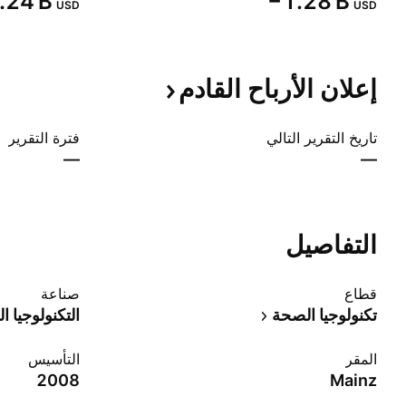
3.24 B‬
‪−1.28 B‬
USD
USD
إعلان الأرباح
القادم
تاريخ التقرير التالي
فترة التقرير
—
—
التفاصيل
قطاع
صناعة
تكنولوجيا الصحة
التكنولوجيا ا
المقر
التأسيس
2008
Mainz