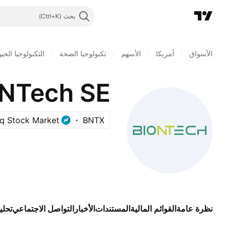
بحث
الأسواق
/
أمريكا
/
الأسهم
/
تكنولوجيا الصحة
/
التكنولوجيا الحيو
oNTech SE
q Stock Market
BNTX
نظرة عامة
القوائم المالية
المستندات
الأخبار
التواصل الاجتماعي
تحلي