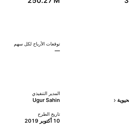
‪250.27 M‬
‪
توقعات الأرباح لكل سهم
—
المدير التنفيذي
لحيوية
Ugur Sahin
تاريخ الطرح
10 أكتوبر 2019