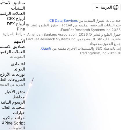
صناديق الاستثما
العربية
السندات
العملات الرقمية
أزواج CEX
حدد بيانات السوق المقدمة من
ICE Data Services
.
أزواج DEX
حدد البيانات المرجعية المقدمة من FactSet. حقوق الطبع والنشر ©
Pine
2026 FactSet Research Systems Inc.
خرائط الحرارة
حقوق الطبع والنشر © 2026، American Bankers Association.
قاعدة بيانات CUSIP مقدمة من FactSet Research Systems Inc.
الأسهم
جميع الحقوق محفوظة.
صناديق الاستثما
إيداعات هيئة SEC والمستندات الأخرى مقدمة من
Quartr
.
العملات الرقمية
© 2026 TradingView, Inc.
التقويمات
اقتصادي
العوائد
توزيعات الأرباح
الطروحات العامة
المزيد من المنت
تدفق الأخبار
محافظ
الرسوم البيانية
منحنيات العائد
خيارات
خرائط ماكرو
Pine Script®
التطبيقات