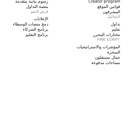
Creator program
رسوم بيانية متقدمة
قوانين الموقع
منصة التداول
المشرفون
فرص النمو
التحاليل
الإعلانات
تداول
دمج منصات الوسطاء
تعليم
برنامج الشركاء
مختارات المحرر
برنامج التعليم
PINE SCRIPT
المؤشرات والاستراتيجيات
السحرة
عمال مستقلون
مساحات مدفوعة