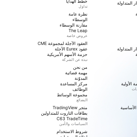
خطط الهدايا
ر المتداولة
تداول
نظرة عامة
الوسطاء
مقارنة الوسطاء
The Leap
عروض خاصة
العقود الآجلة لمجموعة CME
ر المتداولة
عقود Eurex الآجلة
حزمة الأسهم الأمريكية
نبذة عن الشركة
من نحن
مهمة فضائية
المدوّنة
 الأولية
مركز المساعدة
جات
الوظائف
مجموعة الوسائط
البضائع
 الأساسية
متجر TradingView
بطاقات التاروت للمتداولين
C63 TradeTime
السياسات والأمن
شروط الاستخدام
إخلاء المسؤولية