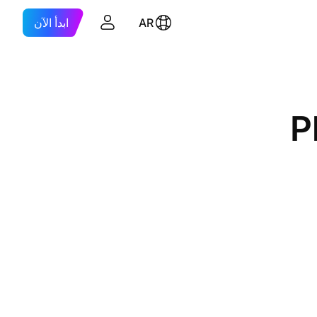
AR
ابدأ الآن
P