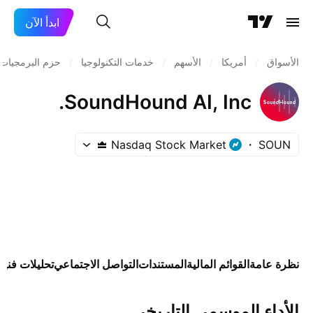
ابدأ الآن
الأسواق
/
أمريكا
/
الأسهم
/
خدمات التكنولوجيا
/
حزم البرمجيات
SoundHound AI, Inc.
Nasdaq Stock Market
SOUN
نظرة عامة
القوائم المالية
المستندات
التواصل الاجتماعي
تحليلات فنية
الأداء الموسمي التاريخي