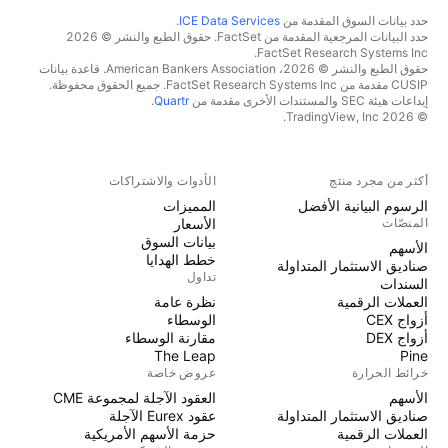
حدد بيانات السوق المقدمة من
ICE Data Services
.
حدد البيانات المرجعية المقدمة من FactSet. حقوق الطبع والنشر © 2026
FactSet Research Systems Inc.
حقوق الطبع والنشر © 2026، American Bankers Association. قاعدة بيانات
CUSIP مقدمة من FactSet Research Systems Inc. جميع الحقوق محفوظة.
إيداعات هيئة SEC والمستندات الأخرى مقدمة من
Quartr
.
© 2026 TradingView, Inc.
أكثر من مجرد منتج
الأدوات والاشتراكات
الرسوم البيانية الأفضل
المميزات
المنصّات
الأسعار
بيانات السوق
الأسهم
خطط الهدايا
صناديق الاستثمار المتداولة
تداول
السندات
العملات الرقمية
نظرة عامة
أزواج CEX
الوسطاء
أزواج DEX
مقارنة الوسطاء
The Leap
Pine
خرائط الحرارة
عروض خاصة
الأسهم
العقود الآجلة لمجموعة CME
صناديق الاستثمار المتداولة
عقود Eurex الآجلة
العملات الرقمية
حزمة الأسهم الأمريكية