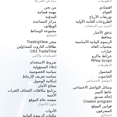
التقويمات
نبذة عن الشركة
اقتصادي
من نحن
العوائد
مهمة فضائية
توزيعات الأرباح
المدوّنة
الطروحات العامة الأولية
مركز المساعدة
المزيد من المنتجات
الوظائف
مجموعة الوسائط
تدفق الأخبار
البضائع
محافظ
الرسوم البيانية الأساسية
متجر TradingView
منحنيات العائد
بطاقات التاروت للمتداولين
خيارات
C63 TradeTime
خرائط ماكرو
السياسات والأمن
Pine Script®
شروط الاستخدام
التطبيقات
إخلاء المسؤولية
المحمول
سياسة الخصوصية
الحاسوب
سياسه تعريف الارتباط
التواصل الاجتماعي
إمكانية الوصول
نصائح الأمان
وسائل التواصل الاجتماعي
برنامج مكافئات اكتشاف الثغرات
حائط التميز
الأمنية
إحالة صديق
صفحة حالة الموقع
Creator program
حلول الأعمال
قوانين الموقع
المشرفون
الأدوات
التحاليل
مكتبات الرسوم البيانية