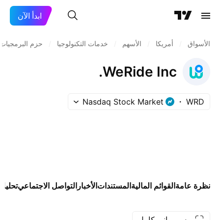
ابدأ الآن
الأسواق
/
أمريكا
/
الأسهم
/
خدمات التكنولوجيا
/
حزم البرمجيات
WeRide Inc.
Nasdaq Stock Market
WRD
نظرة عامة
القوائم المالية
المستندات
الأخبار
التواصل الاجتماعي
تحليلا
رسم بياني كامل