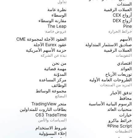
تداول
السندات
العملات الرقمية
نظرة عامة
أزواج CEX
الوسطاء
أزواج DEX
مقارنة الوسطاء
The Leap
Pine
خرائط الحرارة
عروض خاصة
الأسهم
العقود الآجلة لمجموعة CME
صناديق الاستثمار المتداولة
عقود Eurex الآجلة
العملات الرقمية
حزمة الأسهم الأمريكية
التقويمات
نبذة عن الشركة
اقتصادي
من نحن
العوائد
مهمة فضائية
توزيعات الأرباح
المدوّنة
الطروحات العامة الأولية
مركز المساعدة
المزيد من المنتجات
الوظائف
مجموعة الوسائط
تدفق الأخبار
البضائع
محافظ
الرسوم البيانية الأساسية
متجر TradingView
منحنيات العائد
بطاقات التاروت للمتداولين
خيارات
C63 TradeTime
خرائط ماكرو
السياسات والأمن
Pine Script®
شروط الاستخدام
التطبيقات
إخلاء المسؤولية