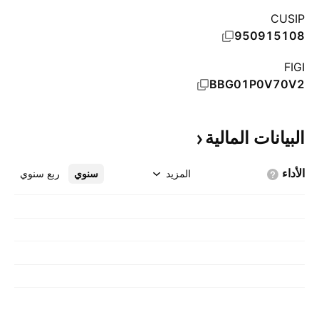
CUSIP
950915108
FIGI
BBG01P0V70V2
البيانات
المالية
الأداء
المزيد
سنوي
ربع سنوي