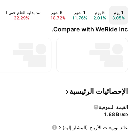
‎‎1‎ يوم
‎‎5‎ يوم
‎1‎ شهر
‎6‎ شهر
منذ بداية العام حتى اليوم
−32.29%
−18.72%
11.76%
2.01%
3.05%
Compare with WeRide Inc.
الإحصائيات
الرئيسية
القيمة السوقية
‪1.88 B‬
USD
عائد توزيعات الأرباح (المشار إليه)