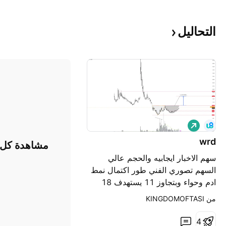
التحاليل
ش
ر
wrd
ا
مشاهدة كل ا
ء
سهم الاخبار ايجابيه والحجم عالي
السهم تصوري الفني طور اكتمال نمط
ادم وحواء وبتجاوز 11 يستهدف 18
اعلانه قريب
من ‎KINGDOMOFTASI‎
4