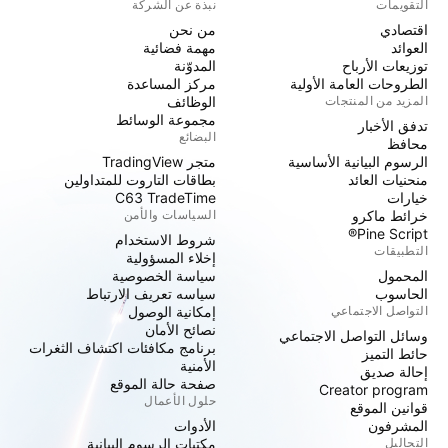
التقويمات
نبذة عن الشركة
اقتصادي
من نحن
العوائد
مهمة فضائية
توزيعات الأرباح
المدوّنة
الطروحات العامة الأولية
مركز المساعدة
المزيد من المنتجات
الوظائف
مجموعة الوسائط
تدفق الأخبار
البضائع
محافظ
الرسوم البيانية الأساسية
متجر TradingView
منحنيات العائد
بطاقات التاروت للمتداولين
خيارات
C63 TradeTime
خرائط ماكرو
السياسات والأمن
Pine Script®
شروط الاستخدام
التطبيقات
إخلاء المسؤولية
المحمول
سياسة الخصوصية
الحاسوب
سياسه تعريف الارتباط
التواصل الاجتماعي
إمكانية الوصول
نصائح الأمان
وسائل التواصل الاجتماعي
برنامج مكافئات اكتشاف الثغرات
حائط التميز
الأمنية
إحالة صديق
صفحة حالة الموقع
Creator program
حلول الأعمال
قوانين الموقع
المشرفون
الأدوات
التحاليل
مكتبات الرسوم البيانية