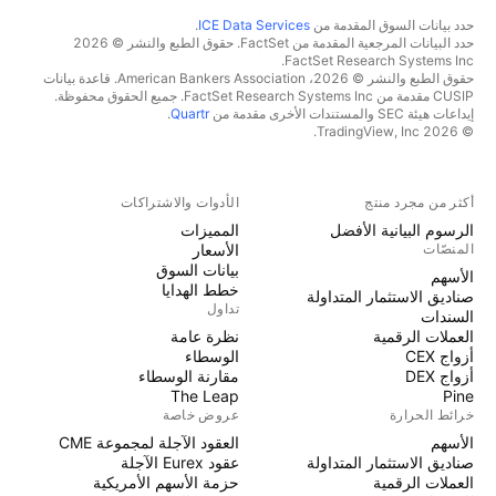
حدد بيانات السوق المقدمة من
ICE Data Services
.
حدد البيانات المرجعية المقدمة من FactSet. حقوق الطبع والنشر © 2026
FactSet Research Systems Inc.
حقوق الطبع والنشر © 2026، American Bankers Association. قاعدة بيانات
CUSIP مقدمة من FactSet Research Systems Inc. جميع الحقوق محفوظة.
إيداعات هيئة SEC والمستندات الأخرى مقدمة من
Quartr
.
© 2026 TradingView, Inc.
أكثر من مجرد منتج
الأدوات والاشتراكات
الرسوم البيانية الأفضل
المميزات
المنصّات
الأسعار
بيانات السوق
الأسهم
خطط الهدايا
صناديق الاستثمار المتداولة
تداول
السندات
العملات الرقمية
نظرة عامة
أزواج CEX
الوسطاء
أزواج DEX
مقارنة الوسطاء
The Leap
Pine
خرائط الحرارة
عروض خاصة
الأسهم
العقود الآجلة لمجموعة CME
صناديق الاستثمار المتداولة
عقود Eurex الآجلة
العملات الرقمية
حزمة الأسهم الأمريكية