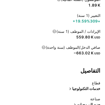
‪1.89 K‬
التغيير (1 سنة)
‪+19.59%‬
+309
الإيرادات / الموظف (1 سنة)
‪559.80 K‬
USD
صافي الدخل/الموظف (سنة واحدة)
‪−663.02 K‬
USD
التفاصيل
قطاع
خدمات التكنولوجيا
صناعة
حزم البرمجيات