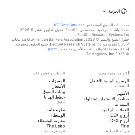
العربية
حدد بيانات السوق المقدمة من
ICE Data Services
.
حدد البيانات المرجعية المقدمة من FactSet. حقوق الطبع والنشر © 2026
FactSet Research Systems Inc.
حقوق الطبع والنشر © 2026، American Bankers Association. قاعدة بيانات
CUSIP مقدمة من FactSet Research Systems Inc. جميع الحقوق محفوظة.
إيداعات هيئة SEC والمستندات الأخرى مقدمة من
Quartr
.
© 2026 TradingView, Inc.
أكثر من مجرد منتج
الأدوات والاشتراكات
الرسوم البيانية الأفضل
المميزات
المنصّات
الأسعار
بيانات السوق
الأسهم
خطط الهدايا
صناديق الاستثمار المتداولة
تداول
السندات
العملات الرقمية
نظرة عامة
أزواج CEX
الوسطاء
أزواج DEX
مقارنة الوسطاء
The Leap
Pine
خرائط الحرارة
عروض خاصة