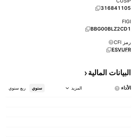
CUSIP
316841105
FIGI
BBG00BLZ2CD1
رمز CFI
ESVUFR
البيانات
المالية
الأداء
المزيد
سنوي
ربع سنوي