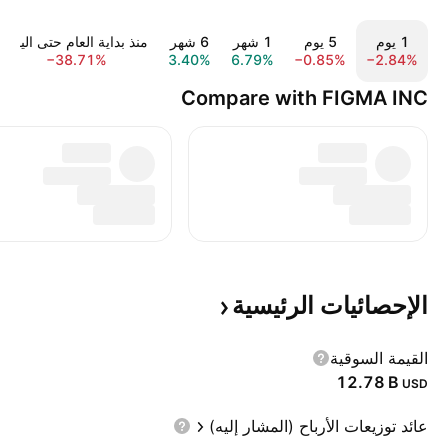
‎‎1‎ يوم
‎‎5‎ يوم
‎1‎ شهر
‎6‎ شهر
منذ بداية العام حتى اليوم
−38.71%
3.40%
6.79%
−0.85%
−2.84%
Compare with FIGMA INC
الإحصائيات
الرئيسية
القيمة السوقية
‪12.78 B‬
USD
عائد توزيعات الأرباح (المشار إليه)