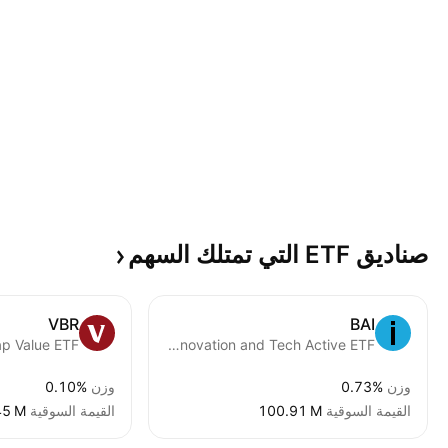
صناديق ETF التي تمتلك
السهم
VBR
BAI
iShares A.I. Innovation and Tech Active ETF
وزن
0.73%
وزن
0.10%
القيمة السوقية
‪100.91 M‬
القيمة السوقية
45 M‬