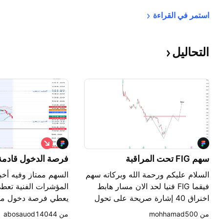
استمر في 
القراءة
التحاليل
ب
ي
سهم FIG تحت المراقبة
ع
فرصة الدخول قادمة ع
السلام عليكم ورحمة الله وبركاته سهم
السهم ممتاز وفيه أخبار 
فيقما FIG فنيا لحد الان مسار هابط
المؤشرات الفنية تعطي
اخنراق 40 إشارة صريحة على تحول
يعطي فرصة دخول ممت
المسار من هابط إلى صاعد سيناريو
ا
من ‎mohhamad500‎
من ‎abosauod14044‎