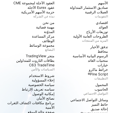
الأسهم
العقود الآجلة لمجموعة CME
صناديق الاستثمار المتداولة
عقود Eurex الآجلة
العملات الرقمية
حزمة الأسهم الأمريكية
التقويمات
نبذة عن الشركة
اقتصادي
من نحن
العوائد
مهمة فضائية
توزيعات الأرباح
المدوّنة
الطروحات العامة الأولية
مركز المساعدة
المزيد من المنتجات
الوظائف
مجموعة الوسائط
تدفق الأخبار
البضائع
محافظ
الرسوم البيانية الأساسية
متجر TradingView
منحنيات العائد
بطاقات التاروت للمتداولين
خيارات
C63 TradeTime
خرائط ماكرو
السياسات والأمن
Pine Script®
شروط الاستخدام
التطبيقات
إخلاء المسؤولية
المحمول
سياسة الخصوصية
الحاسوب
سياسه تعريف الارتباط
التواصل الاجتماعي
إمكانية الوصول
نصائح الأمان
وسائل التواصل الاجتماعي
برنامج مكافئات اكتشاف الثغرات
حائط التميز
الأمنية
إحالة صديق
صفحة حالة الموقع