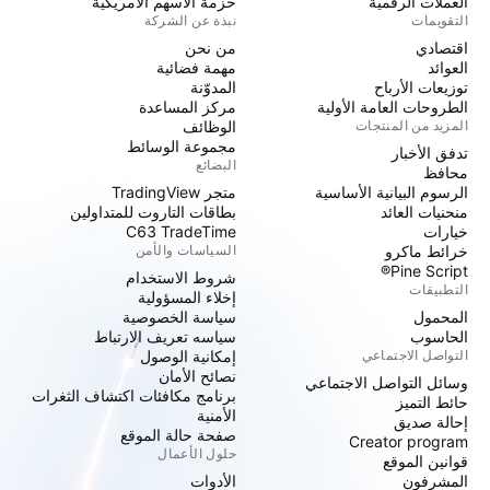
العملات الرقمية
حزمة الأسهم الأمريكية
التقويمات
نبذة عن الشركة
اقتصادي
من نحن
العوائد
مهمة فضائية
توزيعات الأرباح
المدوّنة
الطروحات العامة الأولية
مركز المساعدة
المزيد من المنتجات
الوظائف
مجموعة الوسائط
تدفق الأخبار
البضائع
محافظ
الرسوم البيانية الأساسية
متجر TradingView
منحنيات العائد
بطاقات التاروت للمتداولين
خيارات
C63 TradeTime
خرائط ماكرو
السياسات والأمن
Pine Script®
شروط الاستخدام
التطبيقات
إخلاء المسؤولية
المحمول
سياسة الخصوصية
الحاسوب
سياسه تعريف الارتباط
التواصل الاجتماعي
إمكانية الوصول
نصائح الأمان
وسائل التواصل الاجتماعي
برنامج مكافئات اكتشاف الثغرات
حائط التميز
الأمنية
إحالة صديق
صفحة حالة الموقع
Creator program
حلول الأعمال
قوانين الموقع
المشرفون
الأدوات