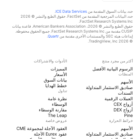
حدد بيانات السوق المقدمة من
ICE Data Services
.
حدد البيانات المرجعية المقدمة من FactSet. حقوق الطبع والنشر © 2026
FactSet Research Systems Inc.
حقوق الطبع والنشر © 2026، American Bankers Association. قاعدة بيانات
CUSIP مقدمة من FactSet Research Systems Inc. جميع الحقوق محفوظة.
إيداعات هيئة SEC والمستندات الأخرى مقدمة من
Quartr
.
© 2026 TradingView, Inc.
أكثر من مجرد منتج
الأدوات والاشتراكات
الرسوم البيانية الأفضل
المميزات
المنصّات
الأسعار
بيانات السوق
الأسهم
خطط الهدايا
صناديق الاستثمار المتداولة
تداول
السندات
العملات الرقمية
نظرة عامة
أزواج CEX
الوسطاء
أزواج DEX
مقارنة الوسطاء
The Leap
Pine
خرائط الحرارة
عروض خاصة
الأسهم
العقود الآجلة لمجموعة CME
صناديق الاستثمار المتداولة
عقود Eurex الآجلة