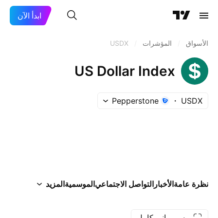
ابدأ الآن
الأسواق
/
المؤشرات
/
USDX
US Dollar Index
Pepperstone
USDX
نظرة عامة
الأخبار
التواصل الاجتماعي
الموسمية
المزيد
رسم بياني كامل