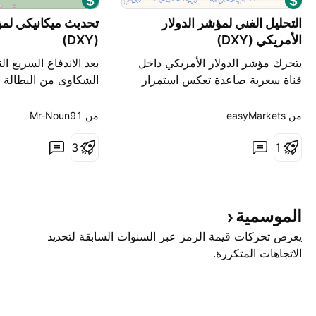
التحليل الفني لمؤشر الدولار
تحديث ميكانيكي لمؤ
الأمريكي (DXY)
(DXY)
يتحرك مؤشر الدولار الأمريكي داخل
بعد الاندفاع السريع ال
قناة سعرية صاعدة تعكس استمرار
الشكاوى من البطالة 
سيطرة المشترين على المدى القصير،
مستو
ليستمر المؤشر في تسجيل قمم
الدولار إلى منطقة س
من ‎easyMarkets‎
من ‎Mr-Noun91‎
وقيعان أعلى من سابقتها. ويقترب
1
المؤشر حاليًا من منطقة مقاومة قوية
3
الهيكلية الحالية: الصع
عند مستويات 101.35 – 101.57،
جدار مقاومة صلب، ون
وهي منطقة تتزامن مع مستوى R1
تصحيح هابطة وفق الس
وقمة سعرية سابقة، مما يجعلها حاجزًا
التاليين: 1️⃣ ال
الموسمية
مهمًا أمام استم
إعادة اخت
يعرض تحركات قيمة الرمز عبر السنوات السابقة لتحديد
الاتجاهات المتكررة.