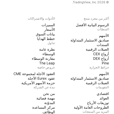
© 2026 TradingView, Inc.
أكثر من مجرد منتج
الأدوات والاشتراكات
الرسوم البيانية الأفضل
المميزات
المنصّات
الأسعار
بيانات السوق
الأسهم
خطط الهدايا
صناديق الاستثمار المتداولة
تداول
السندات
العملات الرقمية
نظرة عامة
أزواج CEX
الوسطاء
أزواج DEX
مقارنة الوسطاء
The Leap
Pine
خرائط الحرارة
عروض خاصة
الأسهم
العقود الآجلة لمجموعة CME
صناديق الاستثمار المتداولة
عقود Eurex الآجلة
العملات الرقمية
حزمة الأسهم الأمريكية
التقويمات
نبذة عن الشركة
اقتصادي
من نحن
العوائد
مهمة فضائية
توزيعات الأرباح
المدوّنة
الطروحات العامة الأولية
مركز المساعدة
المزيد من المنتجات
الوظائف