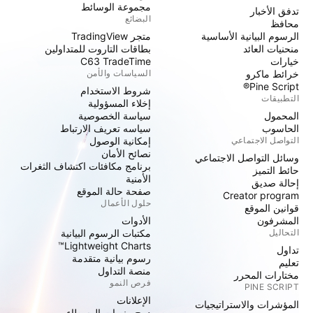
مجموعة الوسائط
تدفق الأخبار
البضائع
محافظ
الرسوم البيانية الأساسية
متجر TradingView
منحنيات العائد
بطاقات التاروت للمتداولين
خيارات
C63 TradeTime
خرائط ماكرو
السياسات والأمن
Pine Script®
شروط الاستخدام
التطبيقات
إخلاء المسؤولية
المحمول
سياسة الخصوصية
الحاسوب
سياسه تعريف الارتباط
التواصل الاجتماعي
إمكانية الوصول
نصائح الأمان
وسائل التواصل الاجتماعي
برنامج مكافئات اكتشاف الثغرات
حائط التميز
الأمنية
إحالة صديق
صفحة حالة الموقع
Creator program
حلول الأعمال
قوانين الموقع
المشرفون
الأدوات
التحاليل
مكتبات الرسوم البيانية
Lightweight Charts™
تداول
رسوم بيانية متقدمة
تعليم
منصة التداول
مختارات المحرر
فرص النمو
PINE SCRIPT
الإعلانات
المؤشرات والاستراتيجيات
دمج منصات الوسطاء