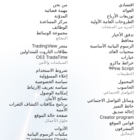
اقتصادي
من نحن
العوائد
مهمة فضائية
توزيعات الأرباح
المدوّنة
الطروحات العامة الأولية
مركز المساعدة
المزيد من المنتجات
الوظائف
مجموعة الوسائط
تدفق الأخبار
البضائع
محافظ
الرسوم البيانية الأساسية
متجر TradingView
منحنيات العائد
بطاقات التاروت للمتداولين
خيارات
C63 TradeTime
خرائط ماكرو
السياسات والأمن
Pine Script®
شروط الاستخدام
التطبيقات
إخلاء المسؤولية
المحمول
سياسة الخصوصية
الحاسوب
سياسه تعريف الارتباط
التواصل الاجتماعي
إمكانية الوصول
نصائح الأمان
وسائل التواصل الاجتماعي
برنامج مكافئات اكتشاف الثغرات
حائط التميز
الأمنية
إحالة صديق
صفحة حالة الموقع
Creator program
حلول الأعمال
قوانين الموقع
المشرفون
الأدوات
التحاليل
مكتبات الرسوم البيانية
Lightweight Charts™