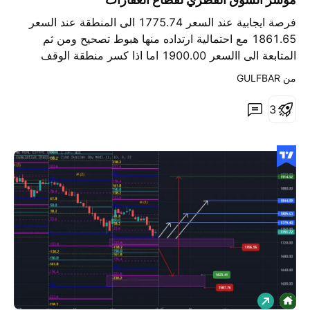
فرصة ايجابية عند السعر 1775.74 الى المنطقة عند السعر
1861.65 مع احتمالية ارتداده منها هبوط تصحيح ومن ثم
المتابعة الى االسعر 1900.00 اما اذا كسر منطقة الوقف
فأفضل منطقة ايجابية عند السعر 1738.40 لاعادة استهداف
من ‎GULFBAR‎
السعر 1862.55 من جديد ... وسنقوم بتحديث التحليل اول
بأول ان شاء الله في حال ظهور معطيات جديدة تغير النظرة
3
الحالية
ش
ر