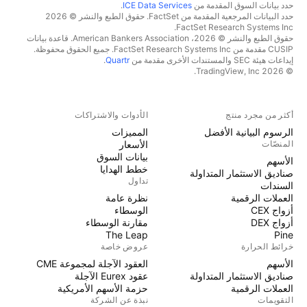
حدد بيانات السوق المقدمة من
ICE Data Services
.
حدد البيانات المرجعية المقدمة من FactSet. حقوق الطبع والنشر © 2026
FactSet Research Systems Inc.
حقوق الطبع والنشر © 2026، American Bankers Association. قاعدة بيانات
CUSIP مقدمة من FactSet Research Systems Inc. جميع الحقوق محفوظة.
إيداعات هيئة SEC والمستندات الأخرى مقدمة من
Quartr
.
© 2026 TradingView, Inc.
أكثر من مجرد منتج
الأدوات والاشتراكات
الرسوم البيانية الأفضل
المميزات
المنصّات
الأسعار
بيانات السوق
الأسهم
خطط الهدايا
صناديق الاستثمار المتداولة
تداول
السندات
العملات الرقمية
نظرة عامة
أزواج CEX
الوسطاء
أزواج DEX
مقارنة الوسطاء
The Leap
Pine
خرائط الحرارة
عروض خاصة
الأسهم
العقود الآجلة لمجموعة CME
صناديق الاستثمار المتداولة
عقود Eurex الآجلة
العملات الرقمية
حزمة الأسهم الأمريكية
التقويمات
نبذة عن الشركة