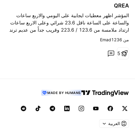
ا
QREA
ء
المؤشر اظهر معطيات ايجابية على اليومي والاربع ساعات
والساعة على الساعة ناقل 23.6 شرائي وعلى الاربع ساعات
ارتداد ملامسة من 123.6 / 223.6 وقريب جداً من عديم ترند
وعلى الفريم اليومي المعطى وحدة زمنية سابقة مرتكزة على
من ‎Emad1236‎
123.6 وحدوث كسر كاذب يومي وبنائاً على هذه المعطيات
نتوقع اتجاه صاعد بعيد الامد والاهداف الموضحة على الشارت
5
مناطق استهداف لجميع المعطيات السابقة وفي حال المؤشر
كسر منطقة 1706.56 نتوقع الارتداد بقوة من نسبة 223.6
المتمثلة بسعر 1625.41 واستكمال رحلة الصعود الى نسبة
200 لاستكمال الدورة السعرية المتمثلة بسعر 1914.52 (
باللون الاحمر ) التحليل وفق قواعد وقوانين قياسات الفوضى
MADE BY HUMANS
التراكمية
العربية