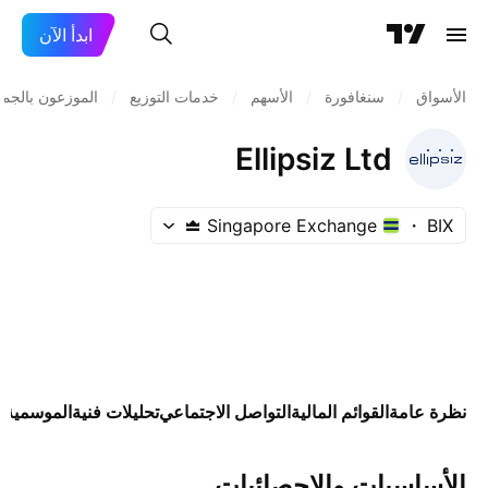
ابدأ الآن
الأسواق
/
سنغافورة
/
الأسهم
/
خدمات التوزيع
/
الموزعون بالجمل
Ellipsiz Ltd
Singapore Exchange
BIX
نظرة عامة
القوائم المالية
التواصل الاجتماعي
تحليلات فنية
الموسمية
ا
الأساسيات والإحصائيات