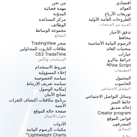
اقتصادي
من نحن
العوائد
مهمة فضائية
توزيعات الأرباح
المدوّنة
الطروحات العامة الأولية
مركز المساعدة
المزيد من المنتجات
الوظائف
مجموعة الوسائط
تدفق الأخبار
البضائع
محافظ
الرسوم البيانية الأساسية
متجر TradingView
منحنيات العائد
بطاقات التاروت للمتداولين
خيارات
C63 TradeTime
خرائط ماكرو
السياسات والأمن
Pine Script®
شروط الاستخدام
التطبيقات
إخلاء المسؤولية
المحمول
سياسة الخصوصية
الحاسوب
سياسه تعريف الارتباط
التواصل الاجتماعي
إمكانية الوصول
نصائح الأمان
وسائل التواصل الاجتماعي
برنامج مكافئات اكتشاف الثغرات
حائط التميز
الأمنية
إحالة صديق
صفحة حالة الموقع
Creator program
حلول الأعمال
قوانين الموقع
المشرفون
الأدوات
التحاليل
مكتبات الرسوم البيانية
Lightweight Charts™
تداول