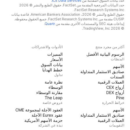
حدد بيانات السوق المقدمة من
ICE Data Services
.
حدد البيانات المرجعية المقدمة من FactSet. حقوق الطبع والنشر © 2026
FactSet Research Systems Inc.
حقوق الطبع والنشر © 2026، American Bankers Association. قاعدة بيانات
CUSIP مقدمة من FactSet Research Systems Inc. جميع الحقوق محفوظة.
إيداعات هيئة SEC والمستندات الأخرى مقدمة من
Quartr
.
© 2026 TradingView, Inc.
أكثر من مجرد منتج
الأدوات والاشتراكات
الرسوم البيانية الأفضل
المميزات
المنصّات
الأسعار
بيانات السوق
الأسهم
خطط الهدايا
صناديق الاستثمار المتداولة
تداول
السندات
العملات الرقمية
نظرة عامة
أزواج CEX
الوسطاء
أزواج DEX
مقارنة الوسطاء
The Leap
Pine
خرائط الحرارة
عروض خاصة
الأسهم
العقود الآجلة لمجموعة CME
صناديق الاستثمار المتداولة
عقود Eurex الآجلة
العملات الرقمية
حزمة الأسهم الأمريكية
التقويمات
نبذة عن الشركة