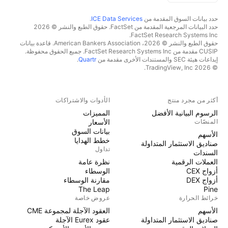
حدد بيانات السوق المقدمة من
ICE Data Services
.
حدد البيانات المرجعية المقدمة من FactSet. حقوق الطبع والنشر © 2026
FactSet Research Systems Inc.
حقوق الطبع والنشر © 2026، American Bankers Association. قاعدة بيانات
CUSIP مقدمة من FactSet Research Systems Inc. جميع الحقوق محفوظة.
إيداعات هيئة SEC والمستندات الأخرى مقدمة من
Quartr
.
© 2026 TradingView, Inc.
أكثر من مجرد منتج
الأدوات والاشتراكات
الرسوم البيانية الأفضل
المميزات
المنصّات
الأسعار
بيانات السوق
الأسهم
خطط الهدايا
صناديق الاستثمار المتداولة
تداول
السندات
العملات الرقمية
نظرة عامة
أزواج CEX
الوسطاء
أزواج DEX
مقارنة الوسطاء
The Leap
Pine
خرائط الحرارة
عروض خاصة
الأسهم
العقود الآجلة لمجموعة CME
صناديق الاستثمار المتداولة
عقود Eurex الآجلة