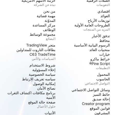
العملات الرقمية
حزمة الأسهم الأمريكية
التقويمات
نبذة عن الشركة
اقتصادي
من نحن
العوائد
مهمة فضائية
توزيعات الأرباح
المدوّنة
الطروحات العامة الأولية
مركز المساعدة
المزيد من المنتجات
الوظائف
مجموعة الوسائط
تدفق الأخبار
البضائع
محافظ
الرسوم البيانية الأساسية
متجر TradingView
منحنيات العائد
بطاقات التاروت للمتداولين
خيارات
C63 TradeTime
خرائط ماكرو
السياسات والأمن
Pine Script®
شروط الاستخدام
التطبيقات
إخلاء المسؤولية
المحمول
سياسة الخصوصية
الحاسوب
سياسه تعريف الارتباط
التواصل الاجتماعي
إمكانية الوصول
نصائح الأمان
وسائل التواصل الاجتماعي
برنامج مكافئات اكتشاف الثغرات
حائط التميز
الأمنية
إحالة صديق
صفحة حالة الموقع
Creator program
حلول الأعمال
قوانين الموقع
المشرفون
الأدوات