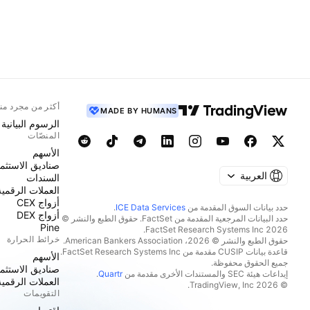
أكثر من مجرد من
MADE BY HUMANS
الرسوم البيانية
المنصّات
الأسهم
صناديق الاستثما
العربية
السندات
العملات الرقمية
أزواج CEX
حدد بيانات السوق المقدمة من
ICE Data Services
.
أزواج DEX
حدد البيانات المرجعية المقدمة من FactSet. حقوق الطبع والنشر ©
Pine
2026 FactSet Research Systems Inc.
خرائط الحرارة
حقوق الطبع والنشر © 2026، American Bankers Association.
قاعدة بيانات CUSIP مقدمة من FactSet Research Systems Inc.
الأسهم
جميع الحقوق محفوظة.
صناديق الاستثما
إيداعات هيئة SEC والمستندات الأخرى مقدمة من
Quartr
.
العملات الرقمية
© 2026 TradingView, Inc.
التقويمات