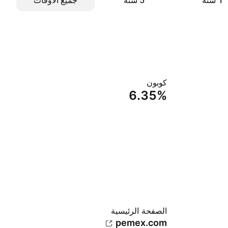
‎1‎ سنة
‎5‎ سنة
جميع الأوقات
كوبون
6.35%
الصفحة الرئيسية
pemex.com