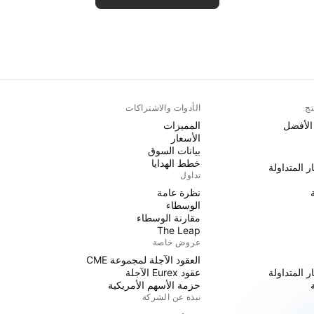
تج
الأدوات والاشتراكات
 الأفضل
المميزات
الأسعار
بيانات السوق
خطط الهدايا
ر المتداولة
تداول
نظرة عامة
الوسطاء
مقارنة الوسطاء
The Leap
عروض خاصة
العقود الآجلة لمجموعة CME
ر المتداولة
عقود Eurex الآجلة
حزمة الأسهم الأمريكية
نبذة عن الشركة