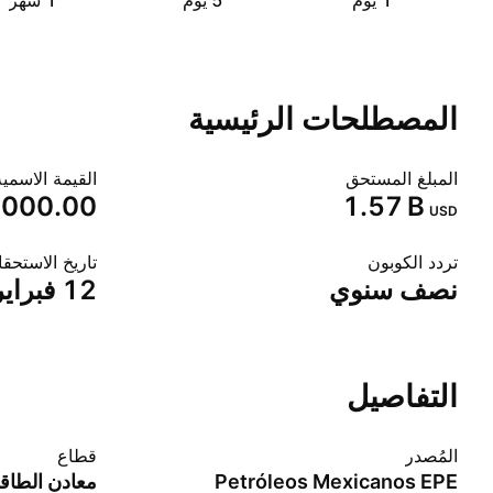
‎‎1‎ يوم
‎‎5‎ يوم
‎1‎ شهر
المصطلحات الرئيسية
المبلغ المستحق
القيمة الاسمية
,000.00
‪1.57 B‬
USD
تردد الكوبون
تاريخ الاستحق
نصف سنوي
12 فبراير 2048
التفاصيل
المُصدر
قطاع
Petróleos Mexicanos EPE
معادن الطاق