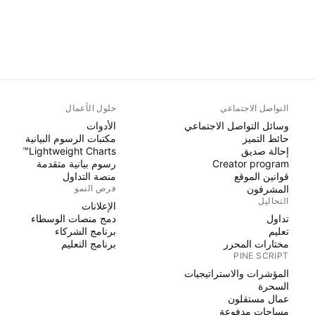
التواصل الاجتماعي
حلول الأعمال
وسائل التواصل الاجتماعي
الأدوات
حائط التميز
مكتبات الرسوم البيانية
إحالة صديق
Lightweight Charts™
Creator program
رسوم بيانية متقدمة
قوانين الموقع
منصة التداول
المشرفون
فرص النمو
التحاليل
الإعلانات
تداول
دمج منصات الوسطاء
تعليم
برنامج الشركاء
مختارات المحرر
برنامج التعليم
PINE SCRIPT
المؤشرات والاستراتيجيات
السحرة
عمال مستقلون
مساحات مدفوعة