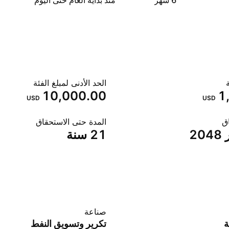
‎6‎ شهر
منذ بداية العام حتى اليوم
الحد الأدنى لمبلغ الفئة
10,000.00
1
USD
USD
اق
المدة حتى الاستحقاق
‎21‎ سنة‎
صناعة
ة
تكرير وتسويق النفط