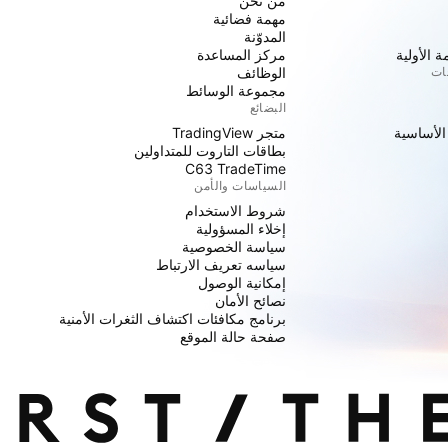
من نحن
مهمة فضائية
المدوّنة
 الأولية
مركز المساعدة
جات
الوظائف
مجموعة الوسائط
البضائع
 الأساسية
متجر TradingView
بطاقات التاروت للمتداولين
C63 TradeTime
السياسات والأمن
شروط الاستخدام
إخلاء المسؤولية
سياسة الخصوصية
سياسه تعريف الارتباط
إمكانية الوصول
نصائح الأمان
برنامج مكافئات اكتشاف الثغرات الأمنية
صفحة حالة الموقع