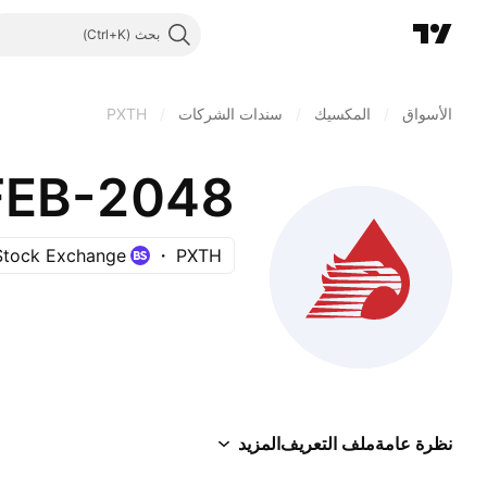
بحث
الأسواق
/
المكسيك
/
سندات الشركات
/
PXTH
-FEB-2048
 Stock Exchange
PXTH
نظرة عامة
ملف التعريف
المزيد