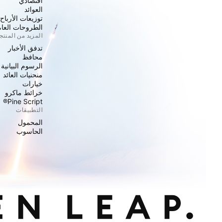
اقتصادي
العوائد
توزيعات الأرباح
الطروحات العامة
المزيد من المنت
تدفق الأخبار
محافظ
الرسوم البيانية
منحنيات العائد
خيارات
خرائط ماكرو
Pine Script®
التطبيقات
المحمول
الحاسوب