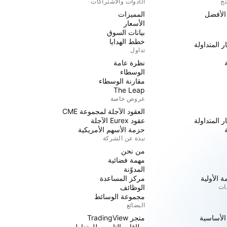
تج
الأدوات والاشتراكات
 الأفضل
المميزات
الأسعار
بيانات السوق
خطط الهدايا
ر المتداولة
تداول
نظرة عامة
الوسطاء
مقارنة الوسطاء
The Leap
عروض خاصة
العقود الآجلة لمجموعة CME
ر المتداولة
عقود Eurex الآجلة
حزمة الأسهم الأمريكية
نبذة عن الشركة
من نحن
مهمة فضائية
المدوّنة
 الأولية
مركز المساعدة
جات
الوظائف
مجموعة الوسائط
البضائع
 الأساسية
متجر TradingView
بطاقات التاروت للمتداولين