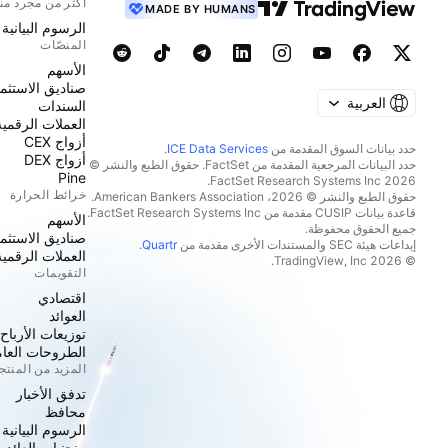
أكثر من مجرد من
MADE BY HUMANS
الرسوم البيانية
المنصّات
الأسهم
صناديق الاستثما
العربية
السندات
العملات الرقمية
أزواج CEX
حدد بيانات السوق المقدمة من
ICE Data Services
.
أزواج DEX
حدد البيانات المرجعية المقدمة من FactSet. حقوق الطبع والنشر ©
Pine
2026 FactSet Research Systems Inc.
خرائط الحرارة
حقوق الطبع والنشر © 2026، American Bankers Association.
قاعدة بيانات CUSIP مقدمة من FactSet Research Systems Inc.
الأسهم
جميع الحقوق محفوظة.
صناديق الاستثما
إيداعات هيئة SEC والمستندات الأخرى مقدمة من
Quartr
.
العملات الرقمية
© 2026 TradingView, Inc.
التقويمات
اقتصادي
العوائد
توزيعات الأرباح
الطروحات العامة
المزيد من المنت
تدفق الأخبار
محافظ
الرسوم البيانية
منحنيات العائد