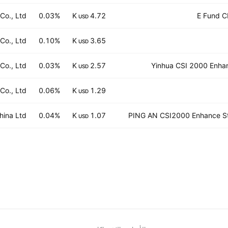
o., Ltd.
0.03%
4.72 K
E Fund C
USD
o., Ltd.
0.10%
3.65 K
USD
o., Ltd.
0.03%
2.57 K
Yinhua CSI 2000 Enha
USD
o., Ltd.
0.06%
1.29 K
USD
ina Ltd.
0.04%
1.07 K
PING AN CSI2000 Enhance St
USD