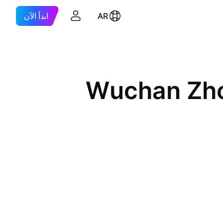
AR
ابدأ الآن
Wuchan Zho