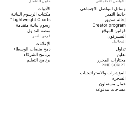
التواصل الاجتماعي
حلول الأعمال
وسائل التواصل الاجتماعي
الأدوات
حائط التميز
مكتبات الرسوم البيانية
إحالة صديق
Lightweight Charts™
Creator program
رسوم بيانية متقدمة
قوانين الموقع
منصة التداول
المشرفون
فرص النمو
التحاليل
الإعلانات
تداول
دمج منصات الوسطاء
تعليم
برنامج الشركاء
مختارات المحرر
برنامج التعليم
PINE SCRIPT
المؤشرات والاستراتيجيات
السحرة
عمال مستقلون
مساحات مدفوعة