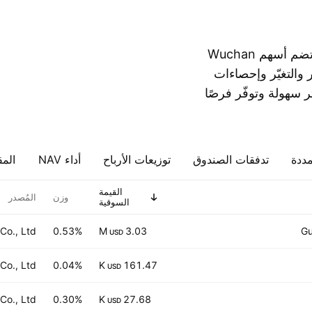
مرتّبة حسب القيمة السوقية، تعرض القائمة أدناه صناديق تضم أسهم Wuchan
فضل توفر السعر والتغيّر وإحصاءات
 سهولة وتوفّر فرصًا
مددة
تدفقات الصندوق
توزيعات الأرباح
أداء NAV
المق
القيمة
وزن
المُصدر
السوقية
o., Ltd.
0.53%
3.03 M
Gu
USD
o., Ltd.
0.04%
161.47 K
USD
Co., Ltd.
0.30%
27.68 K
USD