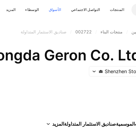
المنتجات
التواصل الاجتماعي
الأسواق
الوسطاء
المزيد
ين
/
منتجات البناء
/
002722
/
صناديق الاستثمار المتداولة
ngda Geron Co. Ltd
Shenzhen St
الموسمية
صناديق الاستثمار المتداولة
المزيد