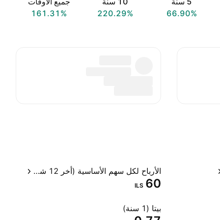
‎5‎ سنة
‎10‎ سنة
جميع الأوقات
161.31%
220.29%
66.90%
الأرباح لكل سهم الأساسية (أخر 12 شهر)
60
ILS
بيتا (1 سنة)