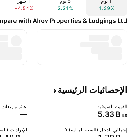
‎‎1‎ يوم
‎‎5‎ يوم
‎1‎ شهر
−4.54%
2.21%
1.29%
pare with Alrov Properties & Lodgings Ltd
الإحصائيات
الرئيسية
القيمة السوقية
عائد توزيعات ا
—
‪5.33 B‬
ILS
إجمالي الدخل (السنة المالية)
الإيرادات (السن