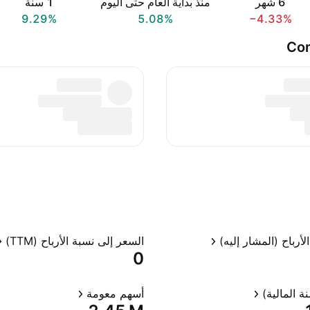
‎6‎ شهر
منذ بداية العام حتى اليوم
‎1‎ سنة
9.29%
5.08%
−4.33%
Com
لأرباح (المشار إليه)
السعر إلى نسبة الأرباح (TTM)
0
ة المالية)
أسهم معومة