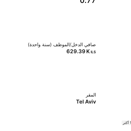
0.77
صافي الدخل/الموظف (سنة واحدة)
‪629.39 K‬
ILS
المقر
Tel Aviv