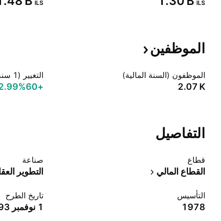
‪1.48 B‬
‪1.30 B‬
ILS
ILS
الموظفين
الموظفون (السنة المالية)
التغيير (1 سنة)
+2.99%‬
+60
‪2.07 K‬
التفاصيل
قطاع
صناعة
القطاع المالي
التطوير العق
التأسيس
تاريخ الطرح
1978
1 نوفمبر 1993