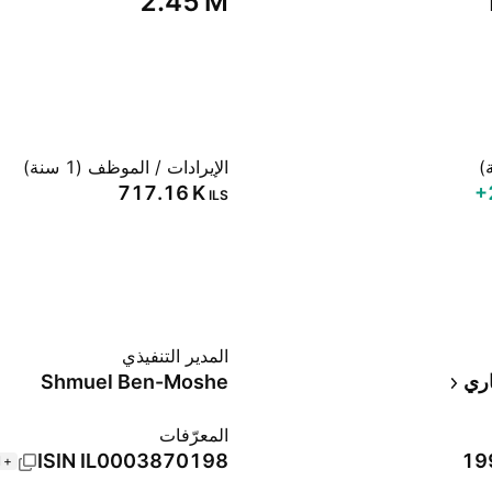
‪2.45 M‬
الإيرادات / الموظف (1 سنة)
‪717.16 K‬
‪
ILS
المدير التنفيذي
اري
Shmuel Ben-Moshe
المعرّفات
ISIN
IL0003870198
+1 أكثر