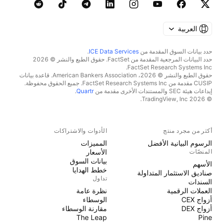
العربية
حدد بيانات السوق المقدمة من
ICE Data Services
.
حدد البيانات المرجعية المقدمة من FactSet. حقوق الطبع والنشر © 2026
FactSet Research Systems Inc.
حقوق الطبع والنشر © 2026، American Bankers Association. قاعدة بيانات
CUSIP مقدمة من FactSet Research Systems Inc. جميع الحقوق محفوظة.
إيداعات هيئة SEC والمستندات الأخرى مقدمة من
Quartr
.
© 2026 TradingView, Inc.
أكثر من مجرد منتج
الأدوات والاشتراكات
الرسوم البيانية الأفضل
المميزات
المنصّات
الأسعار
بيانات السوق
الأسهم
خطط الهدايا
صناديق الاستثمار المتداولة
تداول
السندات
العملات الرقمية
نظرة عامة
أزواج CEX
الوسطاء
أزواج DEX
مقارنة الوسطاء
The Leap
Pine