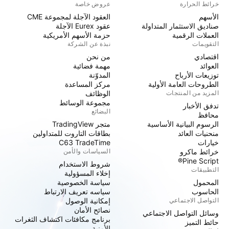
خرائط الحرارة
عروض خاصة
الأسهم
العقود الآجلة لمجموعة CME
صناديق الاستثمار المتداولة
عقود Eurex الآجلة
العملات الرقمية
حزمة الأسهم الأمريكية
التقويمات
نبذة عن الشركة
اقتصادي
من نحن
العوائد
مهمة فضائية
توزيعات الأرباح
المدوّنة
الطروحات العامة الأولية
مركز المساعدة
المزيد من المنتجات
الوظائف
مجموعة الوسائط
تدفق الأخبار
البضائع
محافظ
الرسوم البيانية الأساسية
متجر TradingView
منحنيات العائد
بطاقات التاروت للمتداولين
خيارات
C63 TradeTime
خرائط ماكرو
السياسات والأمن
Pine Script®
شروط الاستخدام
التطبيقات
إخلاء المسؤولية
المحمول
سياسة الخصوصية
الحاسوب
سياسه تعريف الارتباط
التواصل الاجتماعي
إمكانية الوصول
نصائح الأمان
وسائل التواصل الاجتماعي
برنامج مكافئات اكتشاف الثغرات
حائط التميز
الأمنية