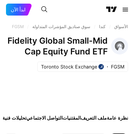
ابدأ الآن
الأسواق
/
كندا
/
سوق صناديق المؤشرات المتداولة
/
FGSM
Fidelity Global Small-Mid
Cap Equity Fund ETF
Series units Trust Units
Toronto Stock Exchange
FGSM
نظرة عامة
ملف التعريف
المقتنيات
التواصل الاجتماعي
تحليلات فنية
ال