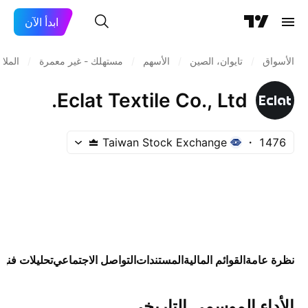
ابدأ الآن
الأسواق
/
تايوان، الصين
/
الأسهم
/
مستهلك - غير معمرة
/
الملا
Eclat Textile Co., Ltd.
Taiwan Stock Exchange
1476
نظرة عامة
القوائم المالية
المستندات
التواصل الاجتماعي
تحليلات فنية
الأداء الموسمي التاريخي