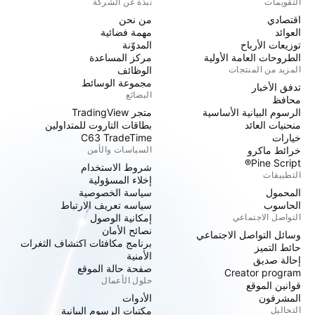
التقويمات
نبذة عن الشركة
اقتصادي
من نحن
العوائد
مهمة فضائية
توزيعات الأرباح
المدوّنة
الطروحات العامة الأولية
مركز المساعدة
المزيد من المنتجات
الوظائف
مجموعة الوسائط
تدفق الأخبار
البضائع
محافظ
الرسوم البيانية الأساسية
متجر TradingView
منحنيات العائد
بطاقات التاروت للمتداولين
خيارات
C63 TradeTime
خرائط ماكرو
السياسات والأمن
Pine Script®
شروط الاستخدام
التطبيقات
إخلاء المسؤولية
المحمول
سياسة الخصوصية
الحاسوب
سياسه تعريف الارتباط
التواصل الاجتماعي
إمكانية الوصول
نصائح الأمان
وسائل التواصل الاجتماعي
برنامج مكافئات اكتشاف الثغرات
حائط التميز
الأمنية
إحالة صديق
صفحة حالة الموقع
Creator program
حلول الأعمال
قوانين الموقع
المشرفون
الأدوات
التحاليل
مكتبات الرسوم البيانية