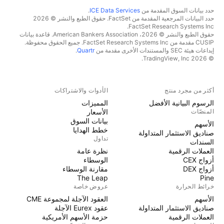
حدد بيانات السوق المقدمة من
ICE Data Services
.
حدد البيانات المرجعية المقدمة من FactSet. حقوق الطبع والنشر © 2026
FactSet Research Systems Inc.
حقوق الطبع والنشر © 2026، American Bankers Association. قاعدة بيانات
CUSIP مقدمة من FactSet Research Systems Inc. جميع الحقوق محفوظة.
إيداعات هيئة SEC والمستندات الأخرى مقدمة من
Quartr
.
© 2026 TradingView, Inc.
أكثر من مجرد منتج
الأدوات والاشتراكات
الرسوم البيانية الأفضل
المميزات
المنصّات
الأسعار
بيانات السوق
الأسهم
خطط الهدايا
صناديق الاستثمار المتداولة
تداول
السندات
العملات الرقمية
نظرة عامة
أزواج CEX
الوسطاء
أزواج DEX
مقارنة الوسطاء
The Leap
Pine
خرائط الحرارة
عروض خاصة
الأسهم
العقود الآجلة لمجموعة CME
صناديق الاستثمار المتداولة
عقود Eurex الآجلة
العملات الرقمية
حزمة الأسهم الأمريكية