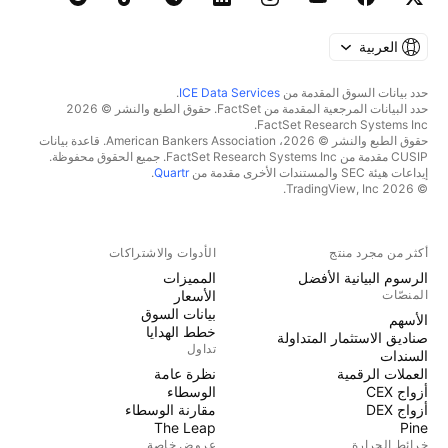
العربية
حدد بيانات السوق المقدمة من
ICE Data Services
.
حدد البيانات المرجعية المقدمة من FactSet. حقوق الطبع والنشر © 2026
FactSet Research Systems Inc.
حقوق الطبع والنشر © 2026، American Bankers Association. قاعدة بيانات
CUSIP مقدمة من FactSet Research Systems Inc. جميع الحقوق محفوظة.
إيداعات هيئة SEC والمستندات الأخرى مقدمة من
Quartr
.
© 2026 TradingView, Inc.
أكثر من مجرد منتج
الأدوات والاشتراكات
الرسوم البيانية الأفضل
المميزات
المنصّات
الأسعار
بيانات السوق
الأسهم
خطط الهدايا
صناديق الاستثمار المتداولة
تداول
السندات
العملات الرقمية
نظرة عامة
أزواج CEX
الوسطاء
أزواج DEX
مقارنة الوسطاء
The Leap
Pine
خرائط الحرارة
عروض خاصة