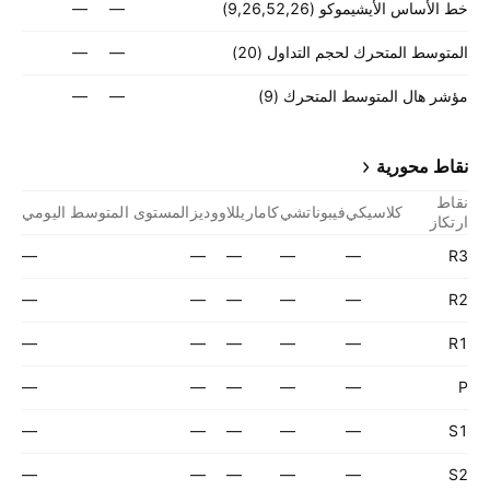
خط الأساس الأيشيموكو (9,26,52,26)
—
—
المتوسط المتحرك لحجم التداول (20)
—
—
مؤشر هال المتوسط المتحرك (9)
—
—
نقاط محورية
نقاط
كلاسيكي
فيبوناتشي
كاماريللا
ووديز
المستوى المتوسط اليومي
ارتكاز
—
—
—
—
—
R3
—
—
—
—
—
R2
—
—
—
—
—
R1
—
—
—
—
—
P
—
—
—
—
—
S1
—
—
—
—
—
S2