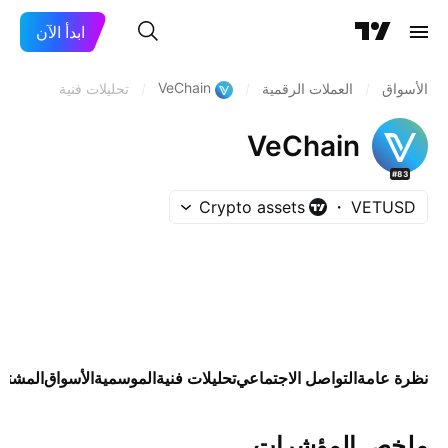
ابدأ الآن
VeChain
الأسواق
/
العملات الرقمية
/
/
تحليلات فنية
VeChain
#83
Crypto assets
VETUSD
نظرة عامة
التواصل الاجتماعي
تحليلات فنية
الموسمية
الأسواق
المشتق
ملخص المؤشرات