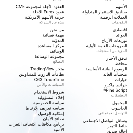
الأسهم
العقود الآجلة لمجموعة CME
صناديق الاستثمار المتداولة
عقود Eurex الآجلة
العملات الرقمية
حزمة الأسهم الأمريكية
التقويمات
نبذة عن الشركة
اقتصادي
من نحن
العوائد
مهمة فضائية
توزيعات الأرباح
المدوّنة
الطروحات العامة الأولية
مركز المساعدة
المزيد من المنتجات
الوظائف
مجموعة الوسائط
تدفق الأخبار
البضائع
محافظ
الرسوم البيانية الأساسية
متجر TradingView
منحنيات العائد
بطاقات التاروت للمتداولين
خيارات
C63 TradeTime
خرائط ماكرو
السياسات والأمن
Pine Script®
شروط الاستخدام
التطبيقات
إخلاء المسؤولية
المحمول
سياسة الخصوصية
الحاسوب
سياسه تعريف الارتباط
التواصل الاجتماعي
إمكانية الوصول
نصائح الأمان
وسائل التواصل الاجتماعي
برنامج مكافئات اكتشاف الثغرات
حائط التميز
الأمنية
إحالة صديق